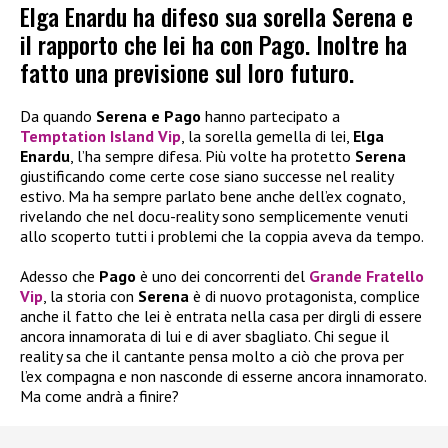
Elga Enardu ha difeso sua sorella Serena e
il rapporto che lei ha con Pago. Inoltre ha
fatto una previsione sul loro futuro.
Da quando
Serena e Pago
hanno partecipato a
Temptation Island Vip
, la sorella gemella di lei,
Elga
Enardu
, l’ha sempre difesa. Più volte ha protetto
Serena
giustificando come certe cose siano successe nel reality
estivo. Ma ha sempre parlato bene anche dell’ex cognato,
rivelando che nel docu-reality sono semplicemente venuti
allo scoperto tutti i problemi che la coppia aveva da tempo.
Adesso che
Pago
è uno dei concorrenti del
Grande Fratello
Vip
, la storia con
Serena
è di nuovo protagonista, complice
anche il fatto che lei è entrata nella casa per dirgli di essere
ancora innamorata di lui e di aver sbagliato. Chi segue il
reality sa che il cantante pensa molto a ciò che prova per
l’ex compagna e non nasconde di esserne ancora innamorato.
Ma come andrà a finire?