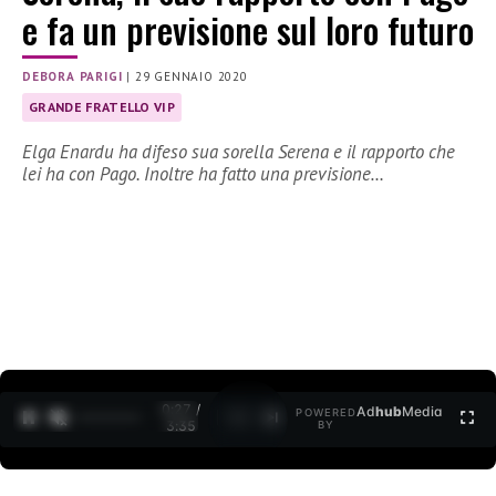
e fa un previsione sul loro futuro
DEBORA PARIGI
|
29 GENNAIO 2020
GRANDE FRATELLO VIP
Elga Enardu ha difeso sua sorella Serena e il rapporto che
lei ha con Pago. Inoltre ha fatto una previsione…
0:27 /
Ad
hub
Media
POWERED
1
/
2
3:35
BY