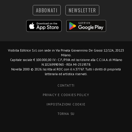
ABBONATI
NEWSLETTER
Visibilia Editrice S.r.l.
con sede in Via Privata Giovannino De Grassi 12/12A, 20123
Milano.
Capitale sociale € 100.000,00 I.V. - C.F./P.IVA ed iscrizione alla C.C.I.A.A. di Milano
N.10269990965 - REA MI-2519578.
Novella 2000 © 2026. Iscritta al ROC con il n.37767. Tutti i diritti di proprietà
letteraria ed artistica riservati.
CONTATTI
PRIVACY E COOKIES POLICY
IMPOSTAZIONI COOKIE
TORNA SU