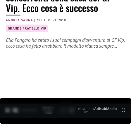
Vip. Ecco cosa è successo
ANDREA SANNA
|
21 OTTOBRE 2018
GRANDE FRATELLO VIP
Elia Fongaro ha zittito i suoi compagni d’avventura al GF Vip,
ecco cosa ha fatto arrabbiare il modello Manca sempre…
0:10 /
Ad
hub
Media
POWERED
1
/
2
1:40
BY