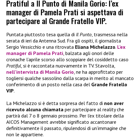
Pratiful a Il Punto di Manila Gorio: l’ex
manager di Pamela Prati si aspettava di
partecipare al Grande Fratello VIP.
Puntata piuttosto tesa quella di
Il Punto
, trasmessa nella
serata di ieri da Antenna Sud. Fra gli ospiti, il giornalista
Sergio Vessicchio e una ritrovata
Eliana Michelazzo
.
L’ex
manager di
Pamela Prati
, balzata agli onori delle
cronache l’aprile scorso allo scoppiare del cosiddetto caso
Pratiful
, si è raccontata nuovamente in TV. Stavolta,
nell’intervista di Manila Gorio
, ne ha approfittato per
togliersi qualche sassolino dalla scarpa in merito al mancato
conferimento di un posto nella casa del
Grande Fratello
VIP
.
La Michelazzo si è detta sorpresa del fatto di
non aver
ricevuto alcuna chiamata
per partecipare al reality che
partirà dal 7 o 8 gennaio prossimo. Per l’ex titolare della
AICOS Management avrebbe significato accantonare
definitivamente il passato, ripulendosi di un’immagine che
non le appartiene.