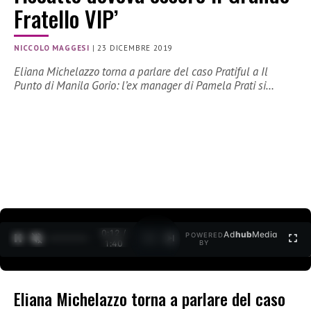
Fratello VIP’
NICCOLO MAGGESI
|
23 DICEMBRE 2019
Eliana Michelazzo torna a parlare del caso Pratiful a Il
Punto di Manila Gorio: l’ex manager di Pamela Prati si…
0:12 /
Ad
hub
Media
POWERED
1
/
2
1:40
BY
Eliana Michelazzo torna a parlare del caso