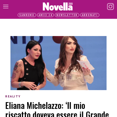
SANREMO
AMICI 24
NEWSLETTER
ABBONATI
REALITY
Eliana Michelazzo: ‘Il mio
riscatto doveva essere il Grande