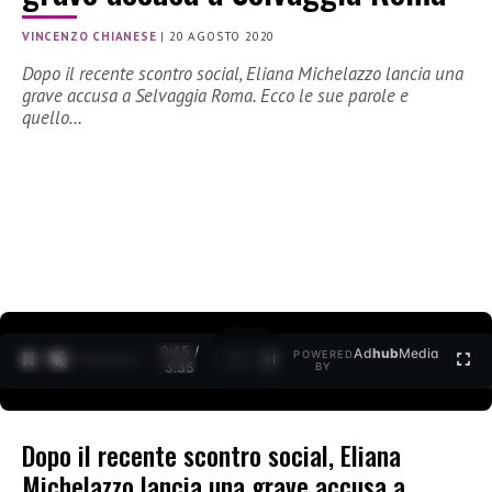
VINCENZO CHIANESE
|
20 AGOSTO 2020
Dopo il recente scontro social, Eliana Michelazzo lancia una
grave accusa a Selvaggia Roma. Ecco le sue parole e
quello…
0:46 /
Ad
hub
Media
POWERED
1
/
2
3:35
BY
Dopo il recente scontro social, Eliana
Michelazzo lancia una grave accusa a