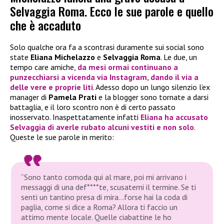
Selvaggia Roma. Ecco le sue parole e quello
che è accaduto
Solo qualche ora fa a scontrasi duramente sui social sono
state
Eliana Michelazzo
e
Selvaggia Roma
. Le due, un
tempo care amiche,
da mesi ormai continuano a
punzecchiarsi a vicenda via Instagram, dando il via a
delle vere e proprie liti
. Adesso dopo un lungo silenzio l’ex
manager di
Pamela Prati
e la blogger sono tornate a darsi
battaglia, e il loro scontro non è di certo passato
inosservato. Inaspettatamente infatti
Eliana
ha accusato
Selvaggia di averle rubato alcuni vestiti e non solo
.
Queste le sue parole in merito:
“Sono tanto comoda qui al mare, poi mi arrivano i
messaggi di una def****te, scusatemi il termine. Se ti
senti un tantino presa di mira…forse hai la coda di
paglia, come si dice a Roma? Allora ti faccio un
attimo mente locale. Quelle ciabattine le ho