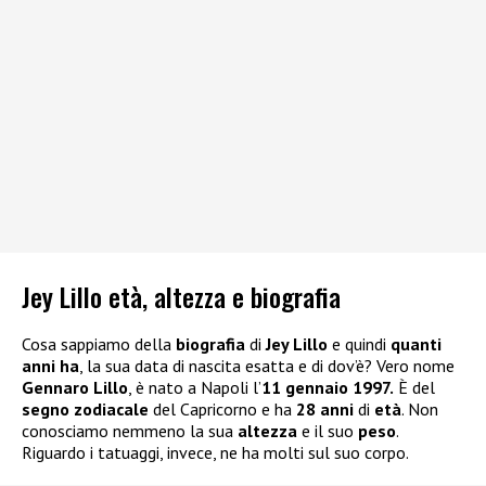
Jey Lillo età, altezza e biografia
Cosa sappiamo della
biografia
di
Jey Lillo
e quindi
quanti
anni ha
, la sua data di nascita esatta e di dov’è? Vero nome
Gennaro Lillo
, è nato a Napoli l’
11 gennaio 1997.
È del
segno zodiacale
del Capricorno e ha
28 anni
di
età
. Non
conosciamo nemmeno la sua
altezza
e il suo
peso
.
Riguardo i tatuaggi, invece, ne ha molti sul suo corpo.