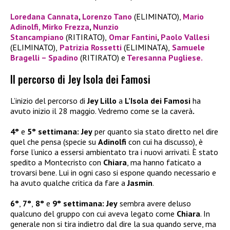
Loredana Cannata
,
Lorenzo Tano
(ELIMINATO),
Mario
Adinolfi,
Mirko Frezza
,
Nunzio
Stancampiano
(RITIRATO),
Omar Fantini
,
Paolo Vallesi
(ELIMINATO),
Patrizia Rossetti
(ELIMINATA),
Samuele
Bragelli – Spadino
(RITIRATO) e
Teresanna Pugliese.
Il percorso di Jey Isola dei Famosi
L’inizio del percorso di
Jey Lillo
a
L’Isola dei Famosi
ha
avuto inizio il 28 maggio. Vedremo come se la caverà
.
4°
e
5° settimana:
Jey
per quanto sia stato diretto nel dire
quel che pensa (specie su
Adinolfi
con cui ha discusso), è
forse l’unico a essersi ambientato tra i nuovi arrivati. È stato
spedito a Montecristo con
Chiara
, ma hanno faticato a
trovarsi bene. Lui in ogni caso si espone quando necessario e
ha avuto qualche critica da fare a
Jasmin
.
6°
,
7°
,
8°
e
9° settimana:
Jey
sembra avere deluso
qualcuno del gruppo con cui aveva legato come
Chiara
. In
generale non si tira indietro dal dire la sua quando serve, ma