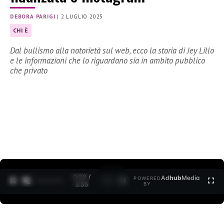
DEBORA PARIGI
|
2 LUGLIO 2025
CHI È
Dal bullismo alla notorietà sul web, ecco la storia di Jey Lillo
e le informazioni che lo riguardano sia in ambito pubblico
che privato
0:30 /
Ad
hub
Media
POWERED
1
/
2
3:35
BY