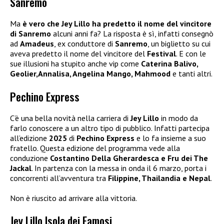
Sanremo
Ma
è vero che Jey Lillo ha predetto il nome del vincitore
di Sanremo
alcuni anni fa? La risposta è sì, infatti consegnò
ad
Amadeus
, ex conduttore di
Sanremo
, un biglietto su cui
aveva predetto il nome del vincitore del
Festival
. E con le
sue illusioni ha stupito anche vip come
Caterina Balivo,
Geolier,Annalisa, Angelina Mango, Mahmood
e tanti altri.
Pechino Express
C’è una bella novità nella carriera di
Jey Lillo
in modo da
farlo conoscere a un altro tipo di pubblico. Infatti partecipa
all’edizione
2025
di
Pechino Express
e lo fa insieme a suo
fratello. Questa edizione del programma vede alla
conduzione
Costantino Della Gherardesca e Fru dei The
Jackal
. In partenza con la messa in onda il 6 marzo, porta i
concorrenti all’avventura tra
Filippine, Thailandia e Nepal
.
Non è riuscito ad arrivare alla vittoria.
Jey Lillo Isola dei Famosi