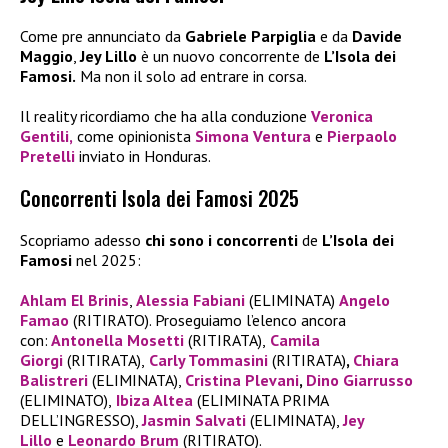
Come pre annunciato da
Gabriele Parpiglia
e da
Davide
Maggio
,
Jey Lillo
è un nuovo concorrente de
L’Isola dei
Famosi.
Ma non il solo ad entrare in corsa.
Il reality ricordiamo che ha alla conduzione
Veronica
Gentili
,
come opinionista
Simona Ventura
e
Pierpaolo
Pretelli
inviato in Honduras.
Concorrenti Isola dei Famosi 2025
Scopriamo adesso
chi sono i concorrenti
de
L’Isola dei
Famosi
nel 2025:
Ahlam El Brinis
,
Alessia Fabiani
(ELIMINATA)
Angelo
Famao
(RITIRATO). Proseguiamo l’elenco ancora
con:
Antonella Mosetti
(RITIRATA),
Camila
Giorgi
(RITIRATA),
Carly Tommasini
(RITIRATA)
,
Chiara
Balistreri
(ELIMINATA),
Cristina Plevani
,
Dino Giarrusso
(ELIMINATO),
Ibiza Altea
(ELIMINATA PRIMA
DELL’INGRESSO),
Jasmin Salvati
(ELIMINATA),
Jey
Lillo
e
Leonardo Brum
(RITIRATO).