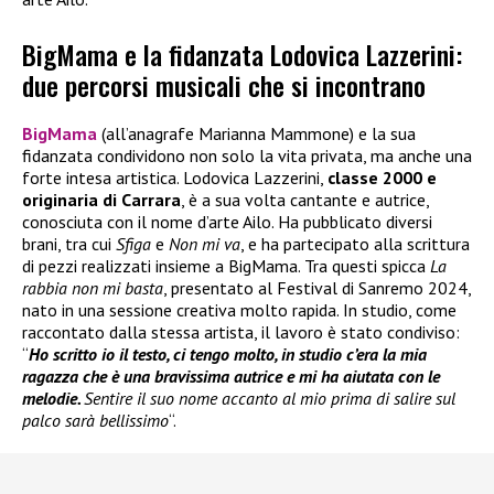
BigMama e la fidanzata Lodovica Lazzerini:
due percorsi musicali che si incontrano
BigMama
(all’anagrafe Marianna Mammone) e la sua
fidanzata condividono non solo la vita privata, ma anche una
forte intesa artistica. Lodovica Lazzerini,
classe 2000 e
originaria di Carrara
, è a sua volta cantante e autrice,
conosciuta con il nome d’arte Ailo. Ha pubblicato diversi
brani, tra cui
Sfiga
e
Non mi va
, e ha partecipato alla scrittura
di pezzi realizzati insieme a BigMama. Tra questi spicca
La
rabbia non mi basta
, presentato al Festival di Sanremo 2024,
nato in una sessione creativa molto rapida. In studio, come
raccontato dalla stessa artista, il lavoro è stato condiviso:
“
Ho scritto io il testo, ci tengo molto, in studio c’era la mia
ragazza che è una bravissima autrice e mi ha aiutata con le
melodie.
Sentire il suo nome accanto al mio prima di salire sul
palco sarà bellissimo
“.