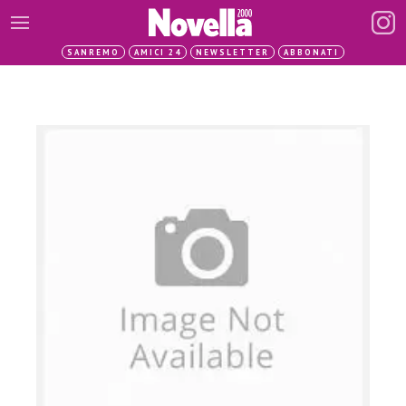
SANREMO
AMICI 24
NEWSLETTER
ABBONATI