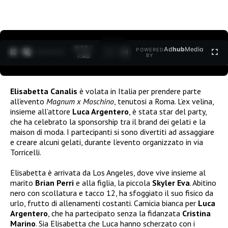
0:12 /
Ad
hub
Media
POWERED
1
/
2
1:40
BY
Elisabetta Canalis
è volata in Italia per prendere parte
all’evento
Magnum x Moschino
, tenutosi a Roma. L’ex velina,
insieme all’attore
Luca Argentero
, è stata star del party,
che ha celebrato la sponsorship tra il brand dei gelati e la
maison di moda. I partecipanti si sono divertiti ad assaggiare
e creare alcuni gelati, durante l’evento organizzato in via
Torricelli.
Elisabetta è arrivata da Los Angeles, dove vive insieme al
marito
Brian Perri
e alla figlia, la piccola
Skyler Eva
. Abitino
nero con scollatura e tacco 12, ha sfoggiato il suo fisico da
urlo, frutto di allenamenti costanti. Camicia bianca per
Luca
Argentero
, che ha partecipato senza la fidanzata
Cristina
Marino
. Sia Elisabetta che Luca hanno scherzato con i