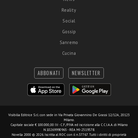
Reality
Social
Gossip
Sanremo
Cucina
ABBONATI
NEWSLETTER
Visibilia Editrice S.r.l.
con sede in Via Privata Giovannino De Grassi 12/12A, 20123
Milano.
Capitale sociale € 100.000,00 I.V. - C.F./P.IVA ed iscrizione alla C.C.I.A.A. di Milano
N.10269990965 - REA MI-2519578.
Novella 2000 © 2026. Iscritta al ROC con il n.37767. Tutti i diritti di proprietà