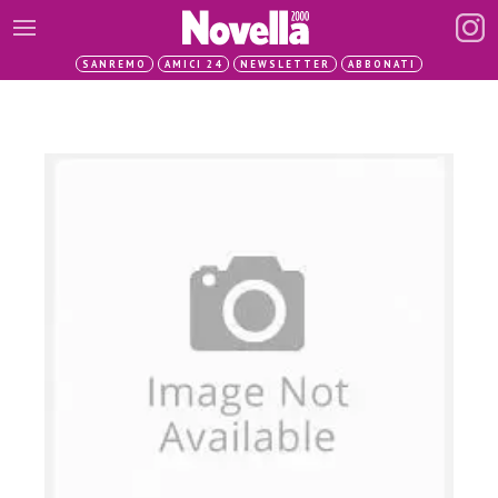
SANREMO
AMICI 24
NEWSLETTER
ABBONATI