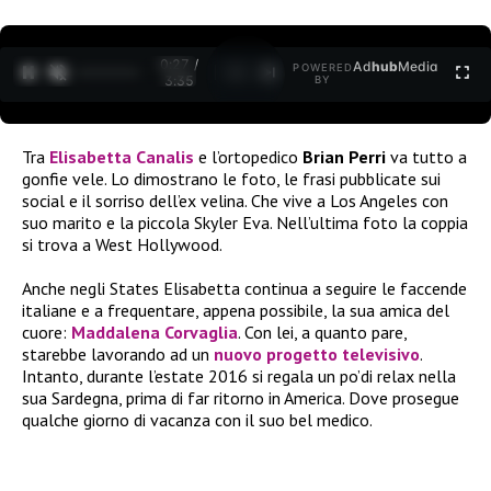
0:27 /
Ad
hub
Media
POWERED
1
/
2
3:35
BY
Tra
Elisabetta Canalis
e l’ortopedico
Brian Perri
va tutto a
gonfie vele. Lo dimostrano le foto, le frasi pubblicate sui
social e il sorriso dell’ex velina. Che vive a Los Angeles con
suo marito e la piccola Skyler Eva. Nell’ultima foto la coppia
si trova a West Hollywood.
Anche negli States Elisabetta continua a seguire le faccende
italiane e a frequentare, appena possibile, la sua amica del
cuore:
Maddalena Corvaglia
. Con lei, a quanto pare,
starebbe lavorando ad un
nuovo progetto televisivo
.
Intanto, durante l’estate 2016 si regala un po’di relax nella
sua Sardegna, prima di far ritorno in America. Dove prosegue
qualche giorno di vacanza con il suo bel medico.