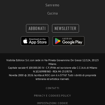
Sanremo
Cucina
ABBONATI
NEWSLETTER
Visibilia Editrice S.r.l.
con sede in Via Privata Giovannino De Grassi 12/12A, 20123
Milano.
Capitale sociale € 100.000,00 I.V. - C.F./P.IVA ed iscrizione alla C.C.I.A.A. di Milano
N.10269990965 - REA MI-2519578.
Novella 2000 © 2026. Iscritta al ROC con il n.37767. Tutti i diritti di proprietà
letteraria ed artistica riservati.
CONTATTI
PRIVACY E COOKIES POLICY
IMPOSTAZIONI COOKIE