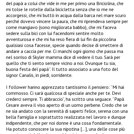
del papà a colui che vide in me per primo una Briciolina, che
mi tolse le rotelle dalla bicicletta senza che io me ne
accorgessi, che mi buttò in acqua dalla barca nel mare scuro
perché dovevo vincere la paura, che mi riprendeva sempre per
come mangiavo (sono migliorata babbo), che mi faceva
sedere sulla bici con lui facendomi sentire molto
avventurosa e che mi ha reso fiera di lui fin da piccolina
qualsiasi cosa facesse, specie quando decise di smettere di
andare a caccia per me. Ci manchi ogni giorno che passa ma
nel sorriso di Skyler mamma dice di vedere il tuo. Sarà per
quello che ti sento sempre vicino a noi. Ovunque tu sia,
buona festa del papà”. Il tutto associato a una foto del
signor Canalis, in piedi, sorridente.
I follower hanno apprezzato tantissimo il pensiero: “Mi hai
commosso. Ci sarà qualcosa di speciale anche per te. Devi
crederci sempre. Ti abbraccio”, ha scritto una seguace. “Papà
Cesare aveva il viso aperto di un uomo perbene. Credo che se
ne sia andato con la serenità di saperti felice, serena con una
bella famiglia e soprattutto realizzata nel lavoro e dunque
indipendente, che per noi donne è una cosa fondamentale.
Ha potuto conoscere la sua nipotina […], una delle cose più