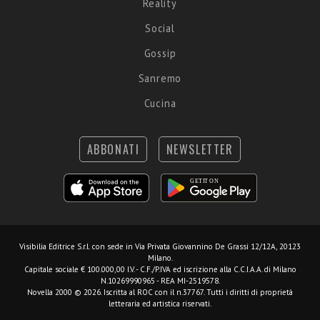
Reality
Social
Gossip
Sanremo
Cucina
ABBONATI
NEWSLETTER
Visibilia Editrice S.r.l.
con sede in Via Privata Giovannino De Grassi 12/12A, 20123
Milano.
Capitale sociale € 100.000,00 I.V. - C.F./P.IVA ed iscrizione alla C.C.I.A.A. di Milano
N.10269990965 - REA MI-2519578.
Novella 2000 © 2026. Iscritta al ROC con il n.37767. Tutti i diritti di proprietà
letteraria ed artistica riservati.