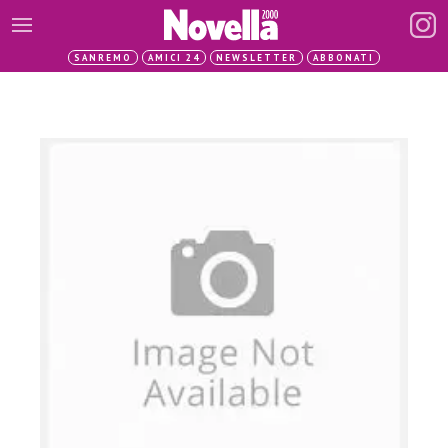
SANREMO
AMICI 24
NEWSLETTER
ABBONATI