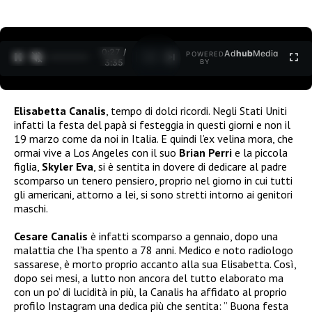
0:27 /
Ad
hub
Media
POWERED
1
/
2
3:35
BY
Elisabetta Canalis
, tempo di dolci ricordi. Negli Stati Uniti
infatti la festa del papà si festeggia in questi giorni e non il
19 marzo come da noi in Italia. E quindi l’ex velina mora, che
ormai vive a Los Angeles con il suo
Brian Perri
e la piccola
figlia,
Skyler Eva
, si è sentita in dovere di dedicare al padre
scomparso un tenero pensiero, proprio nel giorno in cui tutti
gli americani, attorno a lei, si sono stretti intorno ai genitori
maschi.
Cesare Canalis
è infatti scomparso a gennaio, dopo una
malattia che l’ha spento a 78 anni. Medico e noto radiologo
sassarese, è morto proprio accanto alla sua Elisabetta. Così,
dopo sei mesi, a lutto non ancora del tutto elaborato ma
con un po’ di lucidità in più, la Canalis ha affidato al proprio
profilo Instagram una dedica più che sentita: ” Buona festa