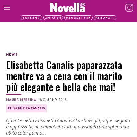
SANREMO
AMICI 24
NEWSLETTER
ABBONATI
NEWS
Elisabetta Canalis paparazzata
mentre va a cena con il marito
più elegante e bella che mai!
MAURA MESSINA
|
6 GIUGNO 2016
ELISABETTA CANALIS
Quant’è bella Elisabetta Canalis? La show girl, super seguita
e apprezzata, ha ammaliato tutti indossando uno splendido
abito color panna…