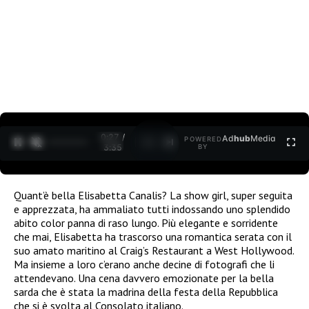
0:28 /
Ad
hub
Media
POWERED
1
/
2
3:35
BY
Quant’è bella Elisabetta Canalis? La show girl, super seguita
e apprezzata, ha ammaliato tutti indossando uno splendido
abito color panna di raso lungo. Più elegante e sorridente
che mai, Elisabetta ha trascorso una romantica serata con il
suo amato maritino al Craig’s Restaurant a West Hollywood.
Ma insieme a loro c’erano anche decine di fotografi che li
attendevano. Una cena davvero emozionate per la bella
sarda che è stata la madrina della festa della Repubblica
che si è svolta al Consolato italiano.