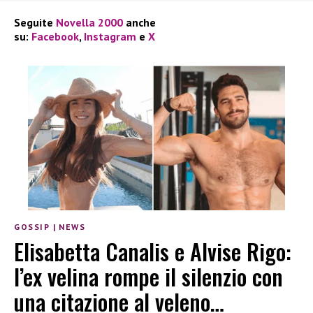
Seguite
Novella 2000
anche
su:
Facebook
,
Instagram
e
X
GOSSIP
|
NEWS
Elisabetta Canalis e Alvise Rigo:
l’ex velina rompe il silenzio con
una citazione al veleno…