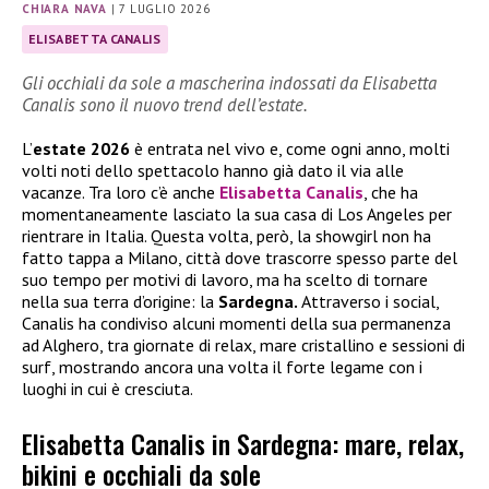
CHIARA NAVA
|
7 LUGLIO 2026
ELISABETTA CANALIS
Gli occhiali da sole a mascherina indossati da Elisabetta
Canalis sono il nuovo trend dell’estate.
L’
estate 2026
è entrata nel vivo e, come ogni anno, molti
volti noti dello spettacolo hanno già dato il via alle
vacanze. Tra loro c’è anche
Elisabetta Canalis
, che ha
momentaneamente lasciato la sua casa di Los Angeles per
rientrare in Italia. Questa volta, però, la showgirl non ha
fatto tappa a Milano, città dove trascorre spesso parte del
suo tempo per motivi di lavoro, ma ha scelto di tornare
nella sua terra d’origine: la
Sardegna.
Attraverso i social,
Canalis ha condiviso alcuni momenti della sua permanenza
ad Alghero, tra giornate di relax, mare cristallino e sessioni di
surf, mostrando ancora una volta il forte legame con i
luoghi in cui è cresciuta.
Elisabetta Canalis in Sardegna: mare, relax,
bikini e occhiali da sole