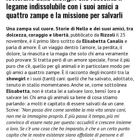
legame indissolubile con i suoi amici a
quattro zampe e la missione per salvarli
Una zampa sul cuore. Storie di Nello e dei suoi amici, tra
dolcezza, coraggio e libertà
, pubblicato da
Rizzoli
il 25
novembre, è il primo libro scritto da
Elisabetta Canalis
e
parla di amore. È un viaggio dentro l’amore, la perdita, il
dolore, la rinascita e la magia che solo chi ama veramente
può provare. Si tratta però di un amore speciale, forse il più
puro che c’è, quello per gli animali e in particolare modo per
gli amici a quattro zampe. È il racconto degli incontri tra la
showgirl
e i suoi (tanti) cani: quelli che ha salvato, adottato,
tenuto in stallo momentaneo. Anche se, come sottolinea
Elisabetta
, non è stata lei a salvare loro, bensì loro a
salvare lei. Chi ama gli animali sa bene di cosa stiamo
parlando: a molti è capitato di essere salvati da un cane.
Scrive:
“Non posso dire come sarebbe la mia vita senza cani,
non me la immagino proprio. E più passa il tempo, più mi
convinco di essere nata per questo: accudirli e crescere insieme
a loro. Se c’è una cosa che ho imparato, è che a un certo punto
capita che le nostre esistenze siano affollate di persone e di