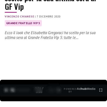
GF Vip
VINCENZO CHIANESE
|
7 DICEMBRE 2020
GRANDE FRATELLO VIP 5
Ecco il look che Elisabetta Gregoraci ha scelto per la sua
ultima sera al Grande Fratello Vip 5: tutte le…
0:27 /
Ad
hub
Media
POWERED
1
/
2
3:35
BY