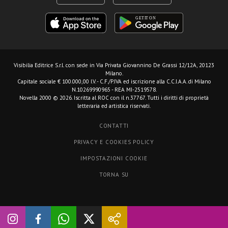
Visibilia Editrice S.r.l.
con sede in Via Privata Giovannino De Grassi 12/12A, 20123
Milano.
Capitale sociale € 100.000,00 I.V. - C.F./P.IVA ed iscrizione alla C.C.I.A.A. di Milano
N.10269990965 - REA MI-2519578.
Novella 2000 © 2026. Iscritta al ROC con il n.37767. Tutti i diritti di proprietà
letteraria ed artistica riservati.
CONTATTI
PRIVACY E COOKIES POLICY
IMPOSTAZIONI COOKIE
TORNA SU