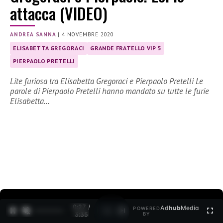
attacca (VIDEO)
ANDREA SANNA
|
4 NOVEMBRE 2020
ELISABETTA GREGORACI
GRANDE FRATELLO VIP 5
PIERPAOLO PRETELLI
Lite furiosa tra Elisabetta Gregoraci e Pierpaolo Pretelli Le
parole di Pierpaolo Pretelli hanno mandato su tutte le furie
Elisabetta…
0:27 /
Ad
hub
Media
POWERED
1
/
2
3:35
BY