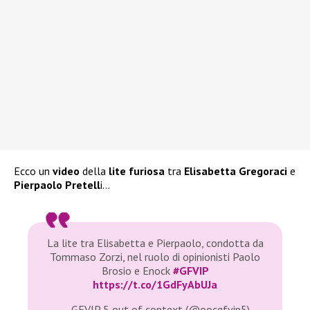
Ecco un
video
della
lite furiosa
tra
Elisabetta Gregoraci
e
Pierpaolo Pretell
i…
La lite tra Elisabetta e Pierpaolo, condotta da
Tommaso Zorzi, nel ruolo di opinionisti Paolo
Brosio e Enock
#GFVIP
https://t.co/1GdFyAbUJa
— GFVIP 5 out of context (@oocgfvip5)