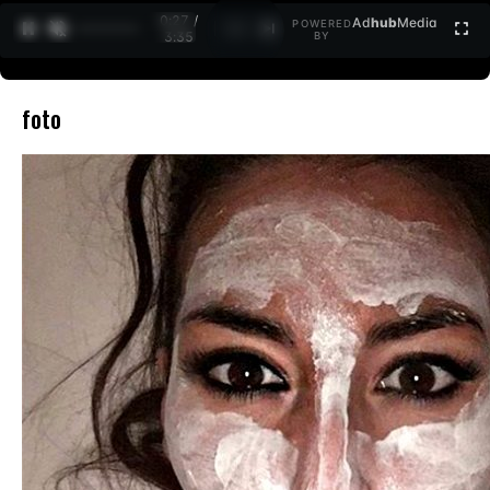
0:27 /
Ad
hub
Media
POWERED
1
/
2
3:35
BY
foto