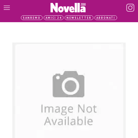
SANREMO
AMICI 24
NEWSLETTER
ABBONATI