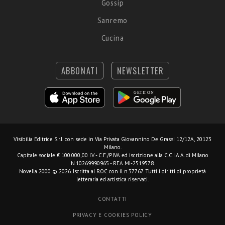
Gossip
Sanremo
Cucina
ABBONATI
NEWSLETTER
Visibilia Editrice S.r.l.
con sede in Via Privata Giovannino De Grassi 12/12A, 20123
Milano.
Capitale sociale € 100.000,00 I.V. - C.F./P.IVA ed iscrizione alla C.C.I.A.A. di Milano
N.10269990965 - REA MI-2519578.
Novella 2000 © 2026. Iscritta al ROC con il n.37767. Tutti i diritti di proprietà
letteraria ed artistica riservati.
CONTATTI
PRIVACY E COOKIES POLICY