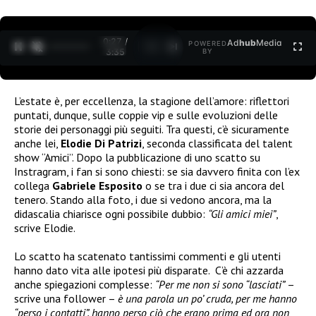
0:27 /
Ad
hub
Media
POWERED
1
/
2
3:35
BY
L’estate è, per eccellenza, la stagione dell’amore: riflettori
puntati, dunque, sulle coppie vip e sulle evoluzioni delle
storie dei personaggi più seguiti. Tra questi, c’è sicuramente
anche lei,
Elodie Di Patrizi
, seconda classificata del talent
show “Amici”. Dopo la pubblicazione di uno scatto su
Instragram, i fan si sono chiesti: se sia davvero finita con l’ex
collega
Gabriele Esposito
o se tra i due ci sia ancora del
tenero. Stando alla foto, i due si vedono ancora, ma la
didascalia chiarisce ogni possibile dubbio:
“Gli amici miei”
,
scrive Elodie.
Lo scatto ha scatenato tantissimi commenti e gli utenti
hanno dato vita alle ipotesi più disparate. C’è chi azzarda
anche spiegazioni complesse:
“
Per me non si sono “lasciati”
–
scrive una follower –
è una parola un po’ cruda, per me hanno
“perso i contatti”, hanno perso ciò che erano prima ed ora non