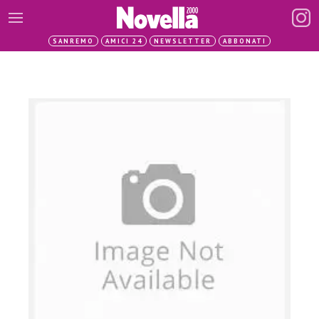
SANREMO
AMICI 24
NEWSLETTER
ABBONATI