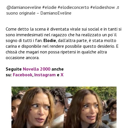
@damianoeveline
#elodie
#elodieconcerto
#elodieshow
♬
suono originale – DamianoEveline
Come detto la scena è diventata virale sui social e in tanti si
sono immedesimati nel ragazzo che ha realizzato un po’ il
sogno di tutti i fan.
Elodie
, dall’altra parte, è stata molto
carina e disponibile nel rendere possibile questo desiderio. E
chissà che magari non possa ripetersi in qualche altra
occasione ancora.
Seguite
Novella 2000
anche
su:
Facebook
,
Instagram
e
X