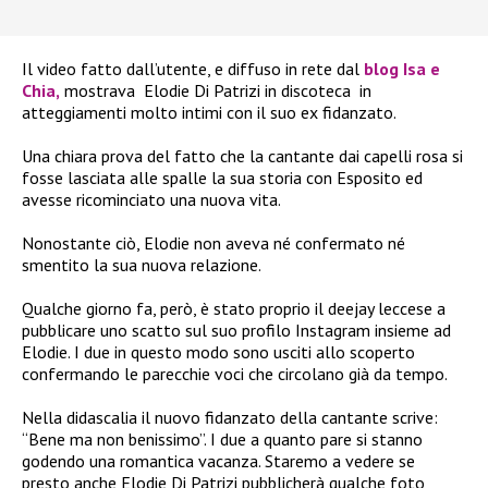
Il video fatto dall’utente, e diffuso in rete dal
blog Isa e
Chia,
mostrava
Elodie Di Patrizi in discoteca
in
atteggiamenti molto intimi con il suo ex fidanzato.
Una chiara prova del fatto che la cantante dai capelli rosa si
fosse lasciata alle spalle la sua storia con Esposito ed
avesse ricominciato una nuova vita.
Nonostante ciò, Elodie non aveva né confermato né
smentito la sua nuova relazione.
Qualche giorno fa, però, è stato proprio il deejay leccese a
pubblicare uno scatto sul suo profilo Instagram insieme ad
Elodie. I due in questo modo sono usciti allo scoperto
confermando le parecchie
voci che circolano già da tempo.
Nella didascalia il nuovo fidanzato della cantante scrive:
“Bene ma non benissimo”. I due a quanto pare si stanno
godendo una romantica vacanza. Staremo a vedere se
presto anche Elodie Di Patrizi pubblicherà qualche foto