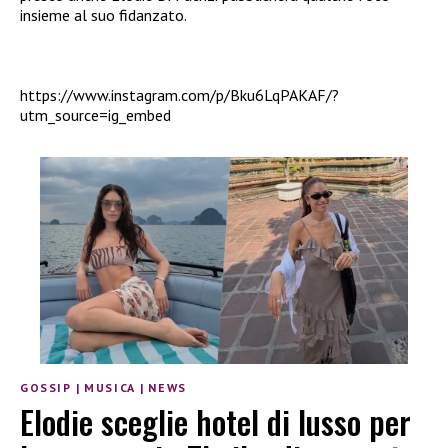
insieme al suo fidanzato.
https://www.instagram.com/p/Bku6LqPAKAF/?
utm_source=ig_embed
GOSSIP
|
MUSICA
|
NEWS
Elodie sceglie hotel di lusso per