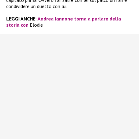
capitato prima. Ovvero far salire con lei sul palco un fan e
condividere un duetto con lui.
LEGGI ANCHE:
Andrea Iannone torna a parlare della
storia con
Elodie