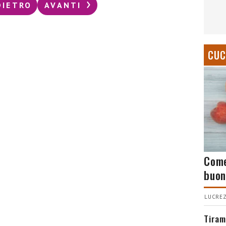
DIETRO
AVANTI
CUC
Come
buon
LUCREZ
Tiram