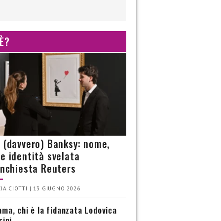
 È?
è (davvero) Banksy: nome,
 e identità svelata
’inchiesta Reuters
IA CIOTTI | 13 GIUGNO 2026
ma, chi è la fidanzata Lodovica
rini