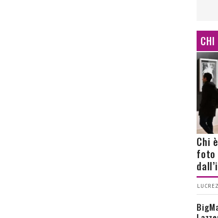
CHI
Chi 
foto
dall
LUCREZ
BigMa
Lazze