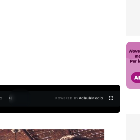
Ad
hub
Media
/
2
POWERED BY