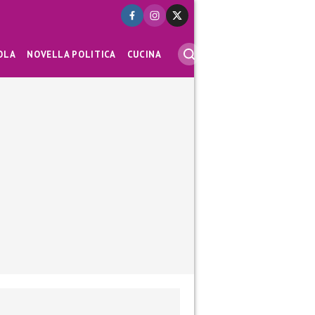
OLA
NOVELLA POLITICA
CUCINA