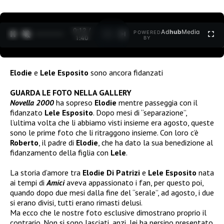
0:13 /
Ad
hub
Media
POWERED
1
/
2
1:40
BY
Elodie
e
Lele Esposito
sono ancora fidanzati
GUARDA LE FOTO NELLA GALLERY
Novella 2000
ha sopreso
Elodie
mentre passeggia con il
fidanzato
Lele Esposito
. Dopo mesi di “separazione”,
l’ultima volta che li abbiamo visti insieme era agosto, queste
sono le prime foto che li ritraggono insieme. Con loro c’è
Roberto
, il padre di
Elodie
, che ha dato la sua benedizione al
fidanzamento della figlia con
Lele
.
La storia d’amore tra
Elodie Di Patrizi
e
Lele Esposito
nata
ai tempi di
Amici
aveva appassionato i fan, per questo poi,
quando dopo due mesi dalla fine del “serale”, ad agosto, i due
si erano divisi, tutti erano rimasti delusi.
Ma ecco che le nostre foto esclusive dimostrano proprio il
contrario. Non si sono lasciati, anzi, lei ha persino presentato