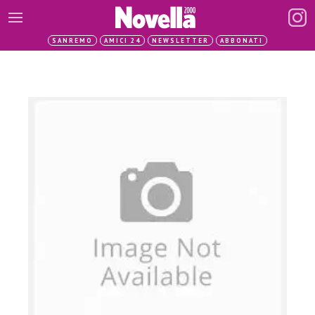
SANREMO
AMICI 24
NEWSLETTER
ABBONATI