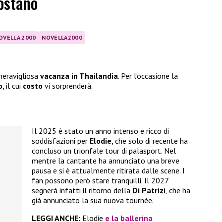
ostano
OVELLA 2000
NOVELLA2000
meravigliosa
vacanza in Thailandia
. Per l’occasione la
o
, il cui
costo
vi sorprenderà.
Il 2025 è stato un anno intenso e ricco di
soddisfazioni per
Elodie
, che solo di recente ha
concluso un trionfale tour di palasport. Nel
mentre la cantante ha annunciato una breve
pausa e si è attualmente ritirata dalle scene. I
fan possono però stare tranquilli. Il 2027
segnerà infatti il ritorno della
Di Patrizi
, che ha
già annunciato la sua nuova tournée.
LEGGI ANCHE:
Elodie
e la ballerina