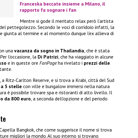
Franceska beccate insieme a Milano, il
rapporto fa sognare i fan
Mentre si gode il meritato relax però l’artista
del pettegolezzo. Secondo le voci di corridoio infatti, la
 giunta al termine e al momento dunque l’ex allieva di
con una
vacanza da sogno in Thailandia
, che è stata
Per l’occasione, la
Di Patrizi
, che ha viaggiato in alcune
sso
e in queste ore
FanPage
ha rivelato i
prezzi delle
tante.
, a Ritz-Carlton Reserve, e si trova a Krabi, città del Sud
 a 5 stelle
con ville e bungalow immersi nella natura
ra è possibile trovare spa e ristoranti di alto livello. Il
o da 800 euro
, a seconda dell’opzione e del periodo
nte
 Capella Bangkok, che come suggerisce il nome si trova
ture migliori la mondo. Al suo interno si trovano