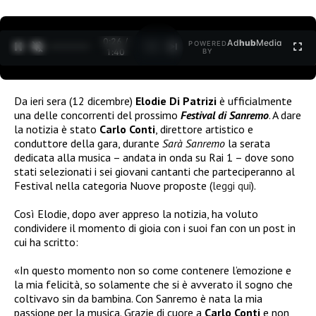
0:26 /
Ad
hub
Media
POWERED
1
/
2
1:40
BY
Da ieri sera (12 dicembre)
Elodie Di Patrizi
è ufficialmente
una delle concorrenti del prossimo
Festival di Sanremo
. A dare
la notizia è stato
Carlo Conti
, direttore artistico e
conduttore della gara, durante
Sarà Sanremo
la serata
dedicata alla musica – andata in onda su Rai 1 – dove sono
stati selezionati i sei giovani cantanti che parteciperanno al
Festival nella categoria Nuove proposte (
leggi qui
).
Così Elodie, dopo aver appreso la notizia, ha voluto
condividere il momento di gioia con i suoi fan con un post in
cui ha scritto:
«In questo momento non so come contenere l’emozione e
la mia felicità, so solamente che si è avverato il sogno che
coltivavo sin da bambina. Con Sanremo è nata la mia
passione per la musica. Grazie di cuore a
Carlo Conti
e non