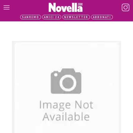
SANREMO
AMICI 24
NEWSLETTER
ABBONATI