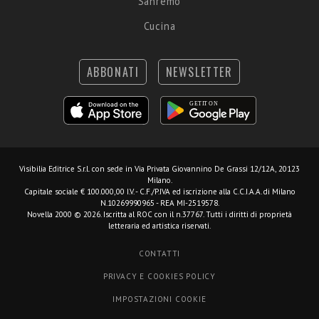
Sanremo
Cucina
ABBONATI
NEWSLETTER
Visibilia Editrice S.r.l.
con sede in Via Privata Giovannino De Grassi 12/12A, 20123
Milano.
Capitale sociale € 100.000,00 I.V. - C.F./P.IVA ed iscrizione alla C.C.I.A.A. di Milano
N.10269990965 - REA MI-2519578.
Novella 2000 © 2026. Iscritta al ROC con il n.37767. Tutti i diritti di proprietà
letteraria ed artistica riservati.
CONTATTI
PRIVACY E COOKIES POLICY
IMPOSTAZIONI COOKIE