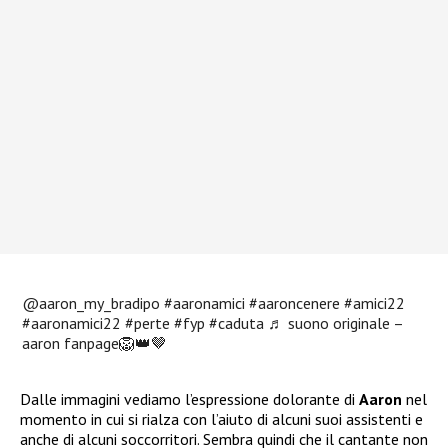
@aaron_my_bradipo
#aaronamici
#aaroncenere
#amici22
#aaronamici22
#perte
#fyp
#caduta
♬ suono originale –
aaron fanpage🦁👑🤎
Dalle immagini vediamo l’espressione dolorante di
Aaron
nel
momento in cui si rialza con l’aiuto di alcuni suoi assistenti e
anche di alcuni soccorritori. Sembra quindi che il cantante non