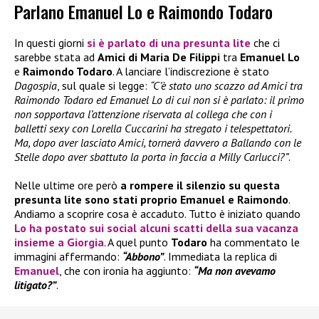
Parlano Emanuel Lo e Raimondo Todaro
In questi giorni
si è parlato di una
presunta lite
che ci
sarebbe stata ad
Amici di Maria De Filippi
tra
Emanuel Lo
e
Raimondo Todaro
. A lanciare l’indiscrezione è stato
Dagospia
, sul quale si legge:
“C’è stato uno scazzo ad Amici tra
Raimondo Todaro ed Emanuel Lo di cui non si è parlato: il primo
non sopportava l’attenzione riservata al collega che con i
balletti sexy con Lorella Cuccarini ha stregato i telespettatori.
Ma, dopo aver lasciato Amici, tornerà davvero a Ballando con le
Stelle dopo aver sbattuto la porta in faccia a Milly Carlucci?”
.
Nelle ultime ore però
a rompere il silenzio su questa
presunta lite sono stati proprio Emanuel e Raimondo
.
Andiamo a scoprire cosa è accaduto. Tutto è iniziato quando
Lo
ha postato sui social alcuni scatti della sua vacanza
insieme a
Giorgia
. A quel punto
Todaro
ha commentato le
immagini affermando:
“Abbono”
. Immediata la replica di
Emanuel
, che con ironia ha aggiunto:
“Ma non avevamo
litigato?”
.