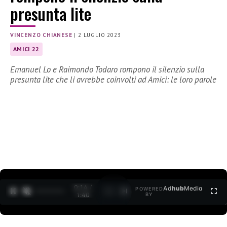
presunta lite
VINCENZO CHIANESE
|
2 LUGLIO 2023
AMICI 22
Emanuel Lo e Raimondo Todaro rompono il silenzio sulla
presunta lite che li avrebbe coinvolti ad Amici: le loro parole
0:15 /
Ad
hub
Media
POWERED
1
/
2
1:40
BY