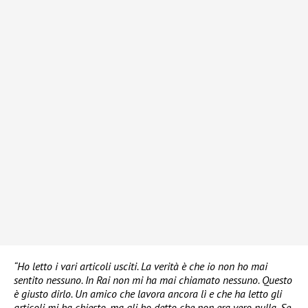
“Ho letto i vari articoli usciti. La verità è che io non ho mai
sentito nessuno. In Rai non mi ha mai chiamato nessuno. Questo
è giusto dirlo. Un amico che lavora ancora lì e che ha letto gli
articoli mi ha chiesto, ma gli ho detto che non era vero nulla. Se