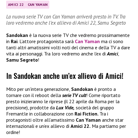
AMICI 22
CAN YAMAN
La nuova serie TV con Can Yaman arriverà presto in TV. Tra
loro vedremo anche l’ex allievo di Amici 22, Samu Segreto
Sandokan
è la nuova serie TV che vedremo prossimamente
in
Rai
. L’attore protagonista sarà
Can Yaman
ma ci sono
tanti altri amatissimi volti noti del cinema e della TV a dare
vita ai personaggi. Tra loro vedremo anche l’ex di
Amici
,
Samu Segreto
!
In Sandokan anche un’ex allievo di Amici!
Mito per un’intera generazione,
Sandokan
è pronto a
tornare con il reboot della
serie TV cult
! Come riportato
presto inizieranno le riprese (il 22 aprile da Roma per la
precisione), prodotte da
Lux Vide,
società del gruppo
Fremantle in collaborazione con
Rai Fiction.
Tra i
protagonisti oltre all’amatissimo
Can Yaman
anche star
internazionali e un’ex allievo di
Amici 22.
Ma partiamo per
ordine!