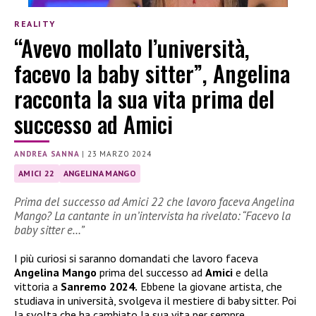
REALITY
“Avevo mollato l’università,
facevo la baby sitter”, Angelina
racconta la sua vita prima del
successo ad Amici
ANDREA SANNA
|
23 MARZO 2024
AMICI 22
ANGELINA MANGO
Prima del successo ad Amici 22 che lavoro faceva Angelina
Mango? La cantante in un’intervista ha rivelato: “Facevo la
baby sitter e…”
I più curiosi si saranno domandati che lavoro faceva
Angelina Mango
prima del successo ad
Amici
e della
vittoria a
Sanremo 2024.
Ebbene la giovane artista, che
studiava in università, svolgeva il mestiere di baby sitter. Poi
la svolta che ha cambiato la sua vita per sempre.