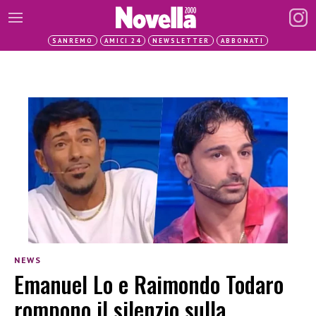
SANREMO
AMICI 24
NEWSLETTER
ABBONATI
NEWS
Emanuel Lo e Raimondo Todaro
rompono il silenzio sulla