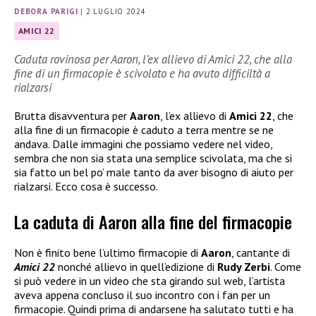
DEBORA PARIGI
|
2 LUGLIO 2024
AMICI 22
Caduta rovinosa per Aaron, l’ex allievo di Amici 22, che alla
fine di un firmacopie è scivolato e ha avuto difficiltà a
rialzarsi
Brutta disavventura per
Aaron
, l’ex allievo di
Amici 22
, che
alla fine di un firmacopie è caduto a terra mentre se ne
andava. Dalle immagini che possiamo vedere nel video,
sembra che non sia stata una semplice scivolata, ma che si
sia fatto un bel po’ male tanto da aver bisogno di aiuto per
rialzarsi. Ecco cosa è successo.
La caduta di Aaron alla fine del firmacopie
Non è finito bene l’ultimo firmacopie di
Aaron
, cantante di
Amici 22
nonché allievo in quell’edizione di
Rudy Zerbi
. Come
si può vedere in un video che sta girando sul web, l’artista
aveva appena concluso il suo incontro con i fan per un
firmacopie. Quindi prima di andarsene ha salutato tutti e ha