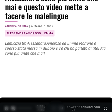
mai e questo video mette a
tacere le malelingue
ANDREA SANNA
|
6 MAGGIO 2024
ALESSANDRA AMOROSO
EMMA
L’amicizia tra Alessandra Amoroso ed Emma Marrone è
spesso stata messa in dubbio e c’è chi ha parlato di lite! Ma
sono più unite che mai!
0:29 /
Ad
hub
Media
POWERED
1
/
2
3:35
BY