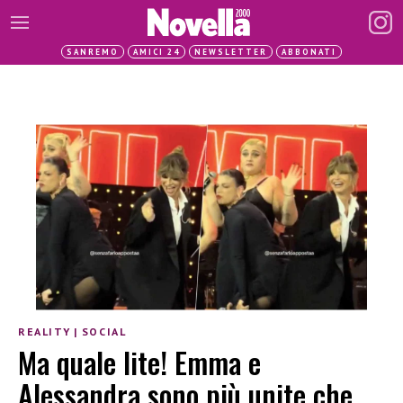
SANREMO
AMICI 24
NEWSLETTER
ABBONATI
REALITY
|
SOCIAL
Ma quale lite! Emma e
Alessandra sono più unite che