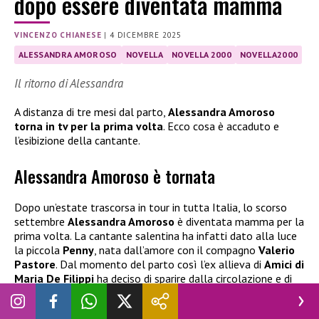
dopo essere diventata mamma
VINCENZO CHIANESE
|
4 DICEMBRE 2025
ALESSANDRA AMOROSO
NOVELLA
NOVELLA 2000
NOVELLA2000
Il ritorno di Alessandra
A distanza di tre mesi dal parto,
Alessandra Amoroso
torna in tv per la prima volta
. Ecco cosa è accaduto e
l’esibizione della cantante.
Alessandra Amoroso è tornata
Dopo un’estate trascorsa in tour in tutta Italia, lo scorso
settembre
Alessandra Amoroso
è diventata mamma per la
prima volta. La cantante salentina ha infatti dato alla luce
la piccola
Penny
, nata dall’amore con il compagno
Valerio
Pastore
. Dal momento del parto così l’ex allieva di
Amici di
Maria De Filippi
ha deciso di sparire dalla circolazione e di
concentrarsi solo ed unicamente su sua figlia, per godersi
questo bellissimo e importante momento.