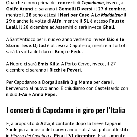
Qualche giorno prima dei
concerti
di
Capodanno
, invece, a
Golfo Aranci
ci saranno i
Gemelli Diversi
, il
27 dicembre
,
mentre il
28
sono attesi
I Neri per Caso
. A
La Maddalena
il
29
è anche la volta di
Alfa
, mentre il
31
è atteso
Fausto
Leali.
Il 28 dicembre ad Assemini ci sarà invece
Ghali
.
A Sant’Antioco per il nuovo anno vedremo invece
Elio e le
Storie Tese
.
Dj Jad
è atteso a Capoterra, mentre a Tortolì
sarà la volta del duo di
Benji e Fede.
A Nuoro ci sarà
Emis Killa
. A Porto Cervo, invece, il 27
dicembre ci saranno i
Ricchi e Poveri.
Per Capodanno a Dorgali salirà
Big Mama
per dare il
benvenuto al nuovo anno. E chiudiamo con Castelsardo con
il duo
J-Ax
e
Anna Pepe.
I concerti di Capodanno in giro per l’Italia
E, a proposito di
Alfa
, il cantante dopo la breve tappa in
Sardegna a ridosso del nuovo anno, salirà sul palco allestito
in
Piazza dei Cavalieri
a
Pisa
il
31 dicembre.
Esattamente