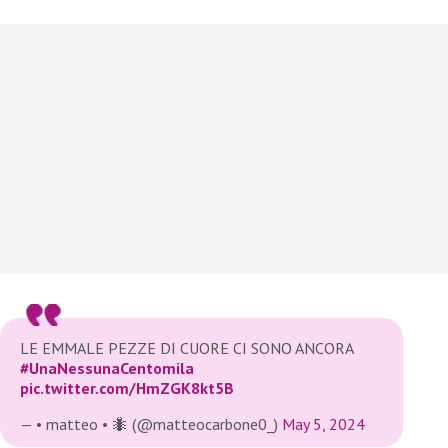
LE EMMALE PEZZE DI CUORE CI SONO ANCORA
#UnaNessunaCentomila
pic.twitter.com/HmZGK8kt5B
— • matteo • 🐜 (@matteocarbone0_)
May 5, 2024