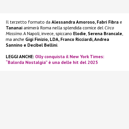
Il terzetto formato da
Alessandra Amoroso, Fabri Fibra
e
Tananai
animerà Roma nella splendida cornice del
Circo
Massimo
. A Napoli, invece, spiccano
Elodie
,
Serena Brancale
,
ma anche
Gigi Finizio, LDA, Franco Ricciardi, Andrea
Sannino e Decibel Bellini
.
LEGGI ANCHE:
Olly conquista il New York Times:
“Balorda Nostalgia” è una delle hit del 2025