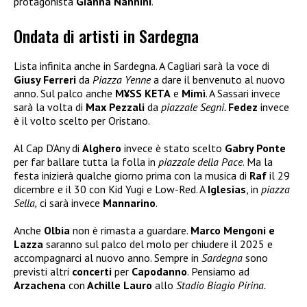
protagonista
Gianna Nannini
.
Ondata di artisti in Sardegna
Lista infinita anche in Sardegna. A Cagliari sarà la voce di
Giusy Ferreri
da
Piazza Yenne
a dare il benvenuto al nuovo
anno. Sul palco anche
M¥SS KETA
e
Mimì
. A Sassari invece
sarà la volta di
Max Pezzali
da
piazzale Segni.
Fedez
invece
è il volto scelto per Oristano.
Al Cap D’Any di
Alghero
invece è stato scelto
Gabry Ponte
per far ballare tutta la folla in
piazzale della Pace
. Ma la
festa inizierà qualche giorno prima con la musica di
Raf
il 29
dicembre e il 30 con Kid Yugi e Low-Red. A
Iglesias
, in
piazza
Sella,
ci sarà invece
Mannarino
.
Anche
Olbia
non è rimasta a guardare.
Marco Mengoni e
Lazza
saranno sul palco del molo per chiudere il 2025 e
accompagnarci al nuovo anno. Sempre in
Sardegna
sono
previsti altri
concerti
per
Capodanno
. Pensiamo ad
Arzachena
con
Achille Lauro
allo
Stadio Biagio Pirina.