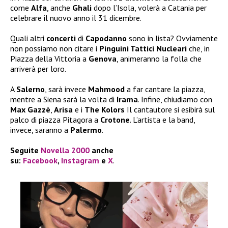
come
Alfa
, anche
Ghali
dopo l’Isola, volerà a Catania per
celebrare il nuovo anno il 31 dicembre.
Quali altri
concerti
di
Capodanno
sono in lista? Ovviamente
non possiamo non citare i
Pinguini Tattici Nucleari
che, in
Piazza della Vittoria a
Genova
, animeranno la folla che
arriverà per loro.
A
Salerno
, sarà invece
Mahmood
a far cantare la piazza,
mentre a Siena sarà la volta di
Irama
. Infine, chiudiamo con
Max Gazzè
,
Arisa
e i
The Kolors
Il cantautore si esibirà sul
palco di piazza Pitagora a
Crotone
. L’artista e la band,
invece, saranno a
Palermo
.
Seguite
Novella 2000
anche
su:
Facebook
,
Instagram
e
X
.