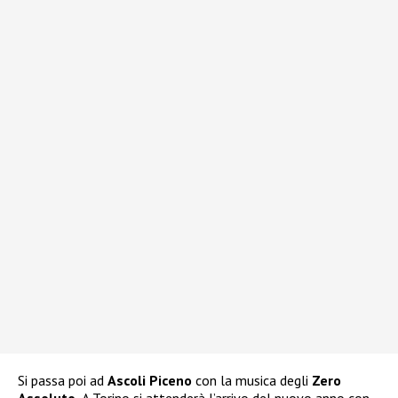
Si passa poi ad
Ascoli Piceno
con la musica degli
Zero
Assoluto.
A Torino si attenderà l’arrivo del nuovo anno con