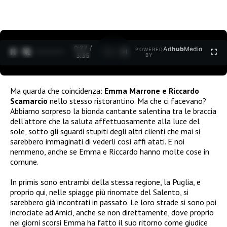
0:28 /
Ad
hub
Media
POWERED
1
/
2
3:35
BY
Ma guarda che coincidenza:
Emma Marrone e Riccardo
Scamarcio
nello stesso ristorantino. Ma che ci facevano?
Abbiamo sorpreso la bionda cantante salentina tra le braccia
dell’attore che la saluta affettuosamente alla luce del
sole, sotto gli sguardi stupiti degli altri clienti che mai si
sarebbero immaginati di vederli così affi atati. E noi
nemmeno, anche se Emma e Riccardo hanno molte cose in
comune.
In primis sono entrambi della stessa regione, la Puglia, e
proprio qui, nelle spiagge più rinomate del Salento, si
sarebbero già incontrati in passato. Le loro strade si sono poi
incrociate ad Amici, anche se non direttamente, dove proprio
nei giorni scorsi Emma ha fatto il suo ritorno come giudice