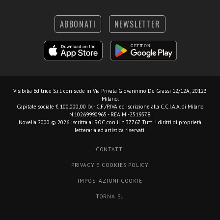
ABBONATI
NEWSLETTER
Visibilia Editrice S.r.l.
con sede in Via Privata Giovannino De Grassi 12/12A, 20123
Milano.
Capitale sociale € 100.000,00 I.V. - C.F./P.IVA ed iscrizione alla C.C.I.A.A. di Milano
N.10269990965 - REA MI-2519578.
Novella 2000 © 2026. Iscritta al ROC con il n.37767. Tutti i diritti di proprietà
letteraria ed artistica riservati.
CONTATTI
PRIVACY E COOKIES POLICY
IMPOSTAZIONI COOKIE
TORNA SU