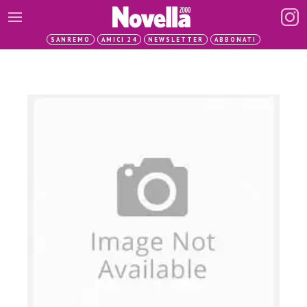
SANREMO
AMICI 24
NEWSLETTER
ABBONATI