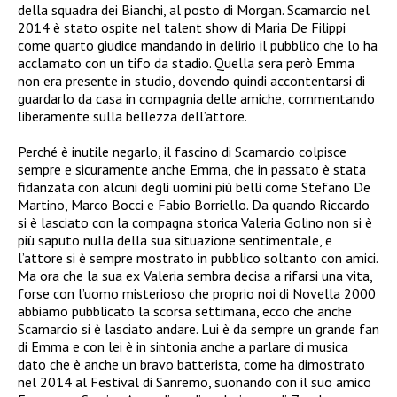
della squadra dei Bianchi, al posto di Morgan. Scamarcio nel
2014 è stato ospite nel talent show di Maria De Filippi
come quarto giudice mandando in delirio il pubblico che lo ha
acclamato con un tifo da stadio. Quella sera però Emma
non era presente in studio, dovendo quindi accontentarsi di
guardarlo da casa in compagnia delle amiche, commentando
liberamente sulla bellezza dell’attore.
Perché è inutile negarlo, il fascino di Scamarcio colpisce
sempre e sicuramente anche Emma, che in passato è stata
fidanzata con alcuni degli uomini più belli come Stefano De
Martino, Marco Bocci e Fabio Borriello. Da quando Riccardo
si è lasciato con la compagna storica Valeria Golino non si è
più saputo nulla della sua situazione sentimentale, e
l’attore si è sempre mostrato in pubblico soltanto con amici.
Ma ora che la sua ex Valeria sembra decisa a rifarsi una vita,
forse con l’uomo misterioso che proprio noi di Novella 2000
abbiamo pubblicato la scorsa settimana, ecco che anche
Scamarcio si è lasciato andare. Lui è da sempre un grande fan
di Emma e con lei è in sintonia anche a parlare di musica
dato che è anche un bravo batterista, come ha dimostrato
nel 2014 al Festival di Sanremo, suonando con il suo amico