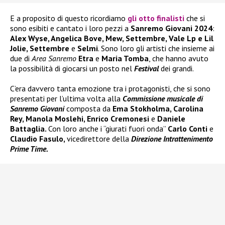
E a proposito di questo ricordiamo
gli otto finalisti
che si
sono esibiti e cantato i loro pezzi a
Sanremo Giovani 2024
:
Alex Wyse, Angelica Bove, Mew, Settembre, Vale Lp e Lil
Jolie, Settembre
e
Selmi
. Sono loro gli artisti che insieme ai
due di
Area Sanremo
Etra
e
Maria Tomba
, che hanno avuto
la possibilità di giocarsi un posto nel
Festival
dei grandi.
C’era davvero tanta emozione tra i protagonisti, che si sono
presentati per l’ultima volta alla
Commissione musicale di
Sanremo Giovani
composta da
Ema Stokholma, Carolina
Rey, Manola Moslehi, Enrico Cremonesi
e
Daniele
Battaglia.
Con loro anche i “giurati fuori onda”
Carlo Conti
e
Claudio Fasulo,
vicedirettore della
Direzione Intrattenimento
Prime Time.