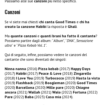
Passiamo alle sue
canzoni
più nello specifico.
Canzoni
Se vi siete mai chiesti
chi canta Good Times
e
chi ha
creato la canzone Habibi
la risposta è
Ghali
.
Ma
quante canzoni
e
quanti brani ha fatto il cantante
?
Possiamo partire dagli album: “
Album
“, “
DNA
“,
Sensazione
ultra
” e “
Pizza Kebab Vol. 1
“.
Qui di seguito, infine, possiamo vedere le canzoni del
cantante che sono diventati dei singoli:
Ninna nanna
(2016)
Pizza kebab
(2017)
Happy Days
(2017)
Habibi
(2017)
Peace & Love
(2018)
Zingarello
(2018)
I Love You
(2019)
Turbococco
(2019)
Hasta la vista
(2019)
Flashback
(2019)
Boogleman
(2020)
Good Times
(2020)
Barcellona
(2020)
Mille pare
(2020)
Chiagne
ancora
(2021)
Wallah
(2021)
Walo
(2022)
Fortuna
(2022)
Pare
(2022)
Baba
(2023)
Casa mia
(2024).