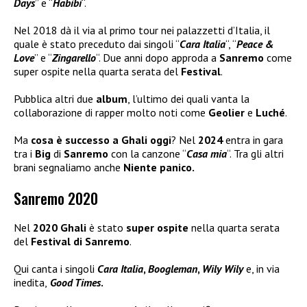
Days
” e “
Habibi
“.
Nel 2018 dà il via al primo tour nei palazzetti d’Italia, il
quale è stato preceduto dai singoli “
Cara Italia
“, “
Peace &
Love
” e “
Zingarello
“. Due anni dopo approda a
Sanremo
come
super ospite nella quarta serata del
Festival
.
Pubblica altri due
album
, l’ultimo dei quali vanta la
collaborazione di rapper molto noti come
Geolier
e
Luché
.
Ma
cosa è successo a Ghali oggi
? Nel
2024
entra in gara
tra i
Big
di
Sanremo
con la canzone “
Casa mia
“. Tra gli altri
brani segnaliamo anche
Niente panico.
Sanremo 2020
Nel
2020 Ghali
è stato
super ospite
nella quarta serata
del
Festival di Sanremo
.
Qui canta i singoli
Cara Italia
,
Boogleman
,
Wily Wily
e, in via
inedita,
Good Times
.