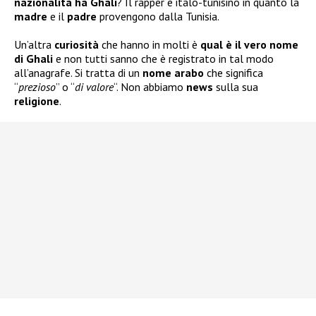
nazionalità ha Ghali
? Il rapper è italo-tunisino in quanto la
madre
e il
padre
provengono dalla Tunisia.
Un’altra
curiosità
che hanno in molti è
qual è il vero nome
di Ghali
e non tutti sanno che è registrato in tal modo
all’anagrafe. Si tratta di un
nome arabo
che significa
“
prezioso
” o “
di valore
“. Non abbiamo
news
sulla sua
religione
.