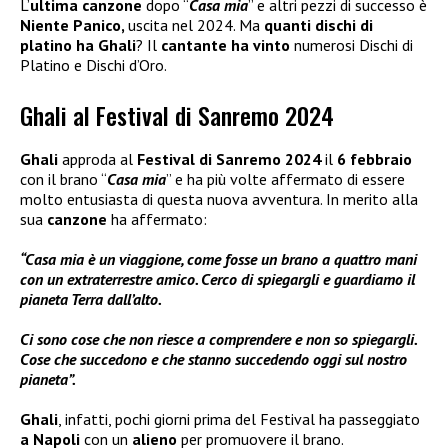
L’
ultima canzone
dopo “
Casa mia
” e altri pezzi di successo è
Niente Panico,
uscita nel 2024. Ma
quanti dischi di
platino ha Ghali
? Il
cantante ha vinto
numerosi Dischi di
Platino e Dischi d’Oro.
Ghali al Festival di Sanremo 2024
Ghali
approda al
Festival di Sanremo 2024
il
6 febbraio
con il brano “
Casa mia
” e ha più volte affermato di essere
molto entusiasta di questa nuova avventura. In merito alla
sua
canzone
ha affermato:
“Casa mia è un viaggione, come fosse un brano a quattro mani
con un extraterrestre amico. Cerco di spiegargli e guardiamo il
pianeta Terra dall’alto.
Ci sono cose che non riesce a comprendere e non so spiegargli.
Cose che succedono e che stanno succedendo oggi sul nostro
pianeta”.
Ghali
, infatti, pochi giorni prima del Festival ha passeggiato
a Napoli
con un
alieno
per promuovere il brano.