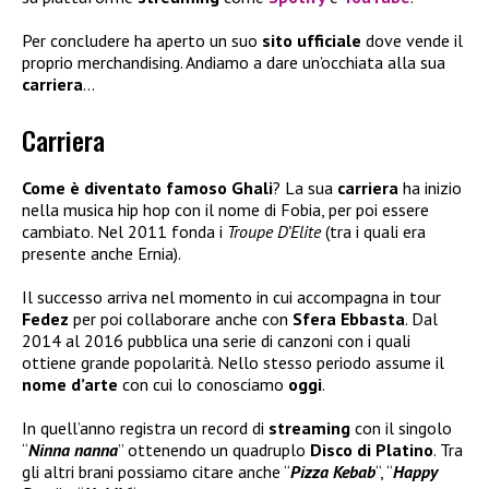
Per concludere ha aperto un suo
sito ufficiale
dove vende il
proprio merchandising. Andiamo a dare un’occhiata alla sua
carriera
…
Carriera
Come è diventato famoso Ghali
? La sua
carriera
ha inizio
nella musica hip hop con il nome di Fobia, per poi essere
cambiato. Nel 2011 fonda i
Troupe D’Elite
(tra i quali era
presente anche Ernia).
Il successo arriva nel momento in cui accompagna in tour
Fedez
per poi collaborare anche con
Sfera Ebbasta
. Dal
2014 al 2016 pubblica una serie di canzoni con i quali
ottiene grande popolarità. Nello stesso periodo assume il
nome d’arte
con cui lo conosciamo
oggi
.
In quell’anno registra un record di
streaming
con il singolo
“
Ninna nanna
” ottenendo un quadruplo
Disco di Platino
. Tra
gli altri brani possiamo citare anche “
Pizza Kebab
“, “
Happy