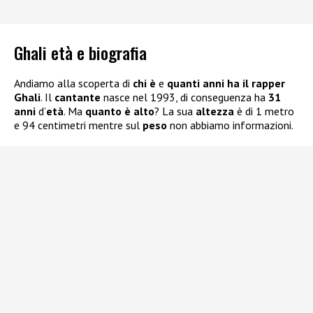
Ghali età e biografia
Andiamo alla scoperta di
chi è
e
quanti anni ha il rapper
Ghali
. Il
cantante
nasce nel 1993, di conseguenza ha
31
anni
d’
età
. Ma
quanto è alto
? La sua
altezza
è di 1 metro
e 94 centimetri mentre sul
peso
non abbiamo informazioni.