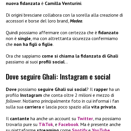
nuova fidanzata
è
Camilla Venturini
.
Di origini bresciane collabora con la sorella alla creazione di
accessori e borse del loro brand,
Medea
.
Quindi possiamo affermare con certezza che è
fidanzato
non è
single
, ma con altrettanta sicurezza confermiamo
che
non ha figli
o figlie
.
Ora che sappiamo
come si chiama la fidanzata di Ghali
passiamo ai suoi
profili social
…
Dove seguire Ghali: Instagram e social
Dove
possiamo
seguire Ghali sui social
? Il
rapper
ha un
profilo
Instagram
che conta oltre 2 milioni e mezzo di
follower
. Notiamo principalmente foto in cui informai i fan
sulla sua
carriera
e lascia poco spazio alla
vita privata
.
Il
cantante
ha anche un account su
Twitter
, ma possiamo
trovarlo pure su
TikTok
, e
Facebook
. Ma è presente anche
su piattaforme
streaming
come
Spotify
e
YouTube
.