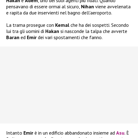
Hakan
e
Adem
, uno dei suoi agenti più fidati. Quando
pensavano di essere ormai al sicuro,
Nihan
viene avvelenata
e rapita da due inservienti nel bagno dell’aeroporto.
La trama prosegue con
Kemal
che ha dei sospetti. Secondo
lui tra gli uomini di
Hakan
si nasconde la talpa che avverte
Baran
ed
Emir
dei vari spostamenti che fanno.
Intanto
Emir
è in un edificio abbandonato insieme ad
Asu
. È