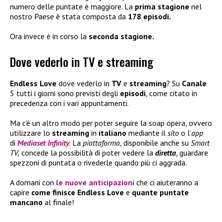
numero delle puntate è maggiore. La
prima stagione
nel
nostro Paese è stata composta da
178 episodi.
Ora invece è in corso la
seconda stagione.
Dove vederlo in TV e streaming
Endless Love
dove vederlo in
TV
e
streaming
? Su
Canale
5 tutti i giorni sono previsti degli
episodi
, come citato in
precedenza con i vari appuntamenti.
Ma c’è un altro modo per poter seguire la soap opera, ovvero
utilizzare lo
streaming
in
italiano
mediante il
sito
o l’
app
di
Mediaset Infinity
. La
piattaforma
, disponibile anche su
Smart
TV,
concede la possibilità di poter vedere la
diretta
, guardare
spezzoni di puntata o rivederle quando più ci aggrada.
A domani con
le nuove
anticipazioni
che ci aiuteranno a
capire
come finisce Endless Love
e
quante puntate
mancano
al finale!