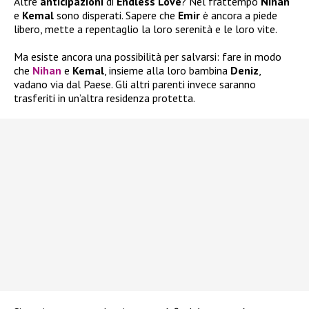
Altre
anticipazioni
di
Endless Love
? Nel frattempo
Nihan
e
Kemal
sono disperati. Sapere che
Emir
è ancora a piede
libero, mette a repentaglio la loro serenità e le loro vite.
Ma esiste ancora una possibilità per salvarsi: fare in modo
che
Nihan
e
Kemal
, insieme alla loro bambina
Deniz
,
vadano via dal Paese. Gli altri parenti invece saranno
trasferiti in un’altra residenza protetta.