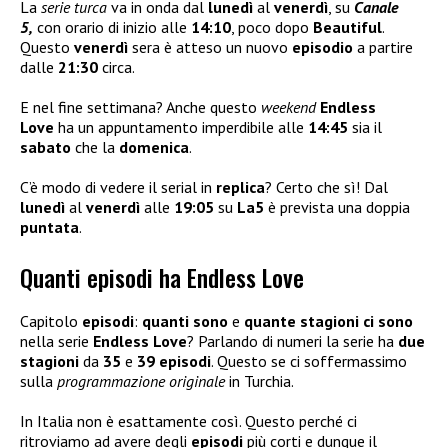
La
serie turca
va in onda dal
lunedì
al
venerdì
, su
Canale
5,
con orario di inizio alle
14:10
, poco dopo
Beautiful
.
Questo
venerdì
sera è atteso un nuovo
episodio
a partire
dalle
21:30
circa.
E nel fine settimana? Anche questo
weekend
Endless
Love
ha un appuntamento imperdibile alle
14:45
sia il
sabato
che la
domenica
.
C’è modo di vedere il serial in
replica
? Certo che sì! Dal
lunedì
al
venerdì
alle
19:05
su
La5
è prevista una doppia
puntata
.
Quanti episodi ha Endless Love
Capitolo
episodi
:
quanti sono
e
quante stagioni ci sono
nella serie
Endless Love
? Parlando di numeri la serie ha
due
stagioni
da
35
e
39
episodi
. Questo se ci soffermassimo
sulla
programmazione originale
in Turchia.
In Italia non è esattamente così. Questo perché ci
ritroviamo ad avere degli
episodi
più corti e dunque il