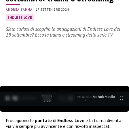
ANDREA SANNA
|
17 SETTEMBRE 2024
ENDLESS LOVE
Siete curiosi di scoprire le anticipazioni di Endless Love del
18 settembre? Ecco la trama e streaming della serie TV
0:30 /
Ad
hub
Media
POWERED
1
/
2
3:35
BY
Proseguono le
puntate
di
Endless Love
e la trama diventa
via via sempre più avvincente e con risvolti inaspettati.