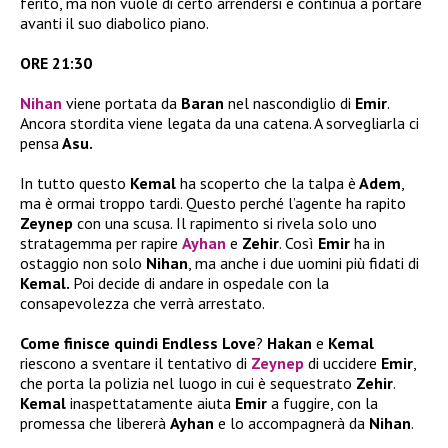
ferito, ma non vuole di certo arrendersi e continua a portare
avanti il suo diabolico piano.
ORE 21:30
Nihan
viene portata da
Baran
nel nascondiglio di
Emir
.
Ancora stordita viene legata da una catena. A sorvegliarla ci
pensa
Asu.
In tutto questo
Kemal
ha scoperto che la talpa è
Adem
,
ma è ormai troppo tardi. Questo perché l’agente ha rapito
Zeynep
con una scusa. Il rapimento si rivela solo uno
stratagemma per rapire
Ayhan
e
Zehir
. Così
Emir
ha in
ostaggio non solo
Nihan
, ma anche i due uomini più fidati di
Kemal.
Poi decide di andare in ospedale con la
consapevolezza che verrà arrestato.
Come finisce quindi Endless Love
?
Hakan
e
Kemal
riescono a sventare il tentativo di
Zeynep
di uccidere
Emir
,
che porta la polizia nel luogo in cui è sequestrato
Zehir
.
Kemal
inaspettatamente aiuta
Emir
a fuggire, con la
promessa che libererà
Ayhan
e lo accompagnerà da
Nihan
.