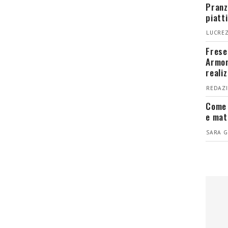
Pranz
piatt
LUCREZ
Fresel
Armon
reali
REDAZI
Come 
e mat
SARA G