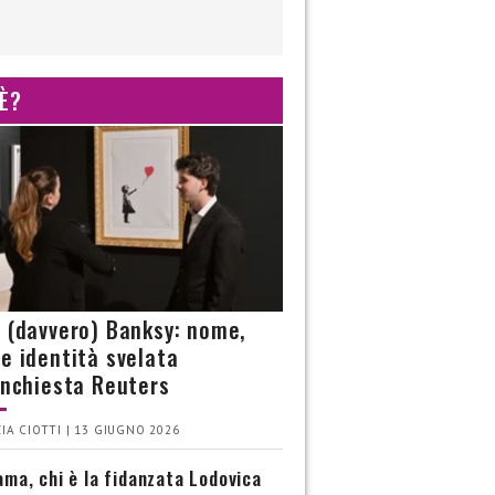
 È?
è (davvero) Banksy: nome,
 e identità svelata
’inchiesta Reuters
IA CIOTTI | 13 GIUGNO 2026
ma, chi è la fidanzata Lodovica