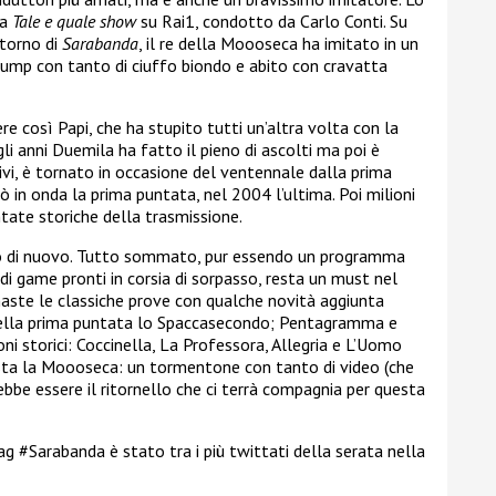
 a
Tale e quale show
su Rai1, condotto da Carlo Conti. Su
itorno di
Sarabanda
, il re della Moooseca ha imitato in un
rump con tanto di ciuffo biondo e abito con cravatta
e così Papi, che ha stupito tutti un’altra volta con la
li anni Duemila ha fatto il pieno di ascolti ma poi è
ivi, è tornato in occasione del ventennale dalla prima
 in onda la prima puntata, nel 2004 l’ultima. Poi milioni
ntate storiche della trasmissione.
to di nuovo. Tutto sommato, pur essendo un programma
 di game pronti in corsia di sorpasso, resta un must nel
maste le classiche prove con qualche novità aggiunta
nella prima puntata lo Spaccasecondo; Pentagramma e
ni storici: Coccinella, La Professora, Allegria e L’Uomo
ta la Moooseca: un tormentone con tanto di video (che
bbe essere il ritornello che ci terrà compagnia per questa
g #Sarabanda è stato tra i più twittati della serata nella