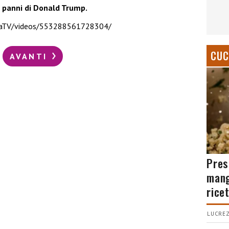
ei panni di Donald Trump.
daTV/videos/553288561728304/
CUC
AVANTI
Pres
mang
rice
LUCREZ