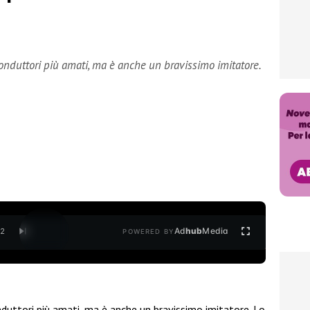
nduttori più amati, ma è anche un bravissimo imitatore.
Ad
hub
Media
/
2
POWERED BY
duttori più amati, ma è anche un bravissimo imitatore. Lo