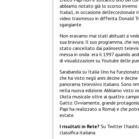
abbiamo notato già lo scorso inverno
Italia1, in occasione dell’eccezionale r
video trasmesso in differita Donald T
sgargiante.
Non eravamo mai stati abituati a veder
sua bravura. Il suo programma, che neg
stato cancellato dai palinsesti televis
messa in onda: era il 1997 quando andò
di visualizzazioni su Youtube delle pu
Sarabanda su Italia Uno ha funziona
che ha visto negli anni decine e decine
panorama televisivo italiano. Sono ri
nella nuova edizione. Abbiamo visto 
l’Asta musicale oltre ai quattro campio
Gatto. Ovviamente, grande protagonis
Papi ha realizzato a Roma) e che potre
estate.
I risultati in Rete?
Su Twitter l’hashta
classifica italiana.