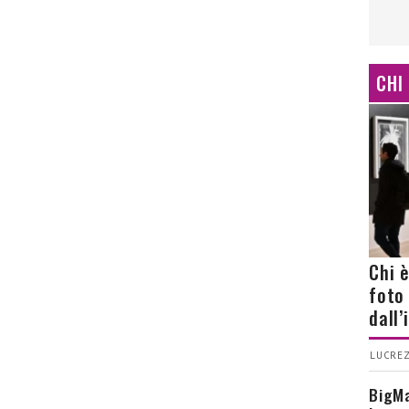
CHI
Chi 
foto
dall
LUCREZ
BigMa