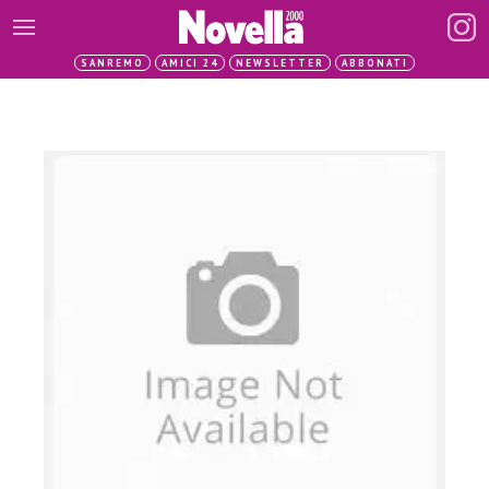
SANREMO
AMICI 24
NEWSLETTER
ABBONATI