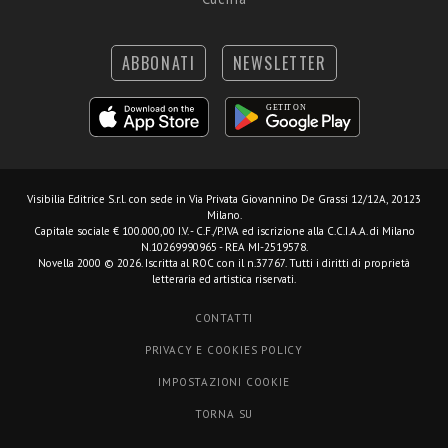
ABBONATI
NEWSLETTER
Visibilia Editrice S.r.l.
con sede in Via Privata Giovannino De Grassi 12/12A, 20123
Milano.
Capitale sociale € 100.000,00 I.V. - C.F./P.IVA ed iscrizione alla C.C.I.A.A. di Milano
N.10269990965 - REA MI-2519578.
Novella 2000 © 2026. Iscritta al ROC con il n.37767. Tutti i diritti di proprietà
letteraria ed artistica riservati.
CONTATTI
PRIVACY E COOKIES POLICY
IMPOSTAZIONI COOKIE
TORNA SU