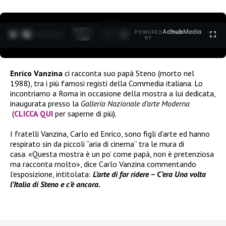
0:27 /
Ad
hub
Media
POWERED
1
/
2
1:40
BY
Enrico Vanzina
ci racconta suo papà Steno (morto nel
1988), tra i più famosi registi della Commedia italiana. Lo
incontriamo a Roma in occasione della mostra a lui dedicata,
inaugurata presso la
Galleria Nazionale d’arte Moderna
(
CLICCA QUI
per saperne di più).
I fratelli Vanzina, Carlo ed Enrico, sono figli d’arte ed hanno
respirato sin da piccoli “aria di cinema” tra le mura di
casa. «Questa mostra è un po’ come papà, non è pretenziosa
ma racconta molto», dice Carlo Vanzina commentando
l’esposizione, intitolata:
L’arte di far ridere – C’era Una volta
l’Italia di Steno e c’è ancora.