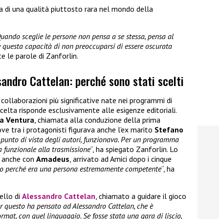
a di una qualità piuttosto rara nel mondo della
Quando sceglie le persone non pensa a se stessa, pensa al
e questa capacità di non preoccuparsi di essere oscurata
e le parole di Zanforlin.
andro Cattelan: perché sono stati scelti
 collaborazioni più significative nate nei programmi di
scelta risponde esclusivamente alle esigenze editoriali.
a Ventura
, chiamata alla conduzione della prima
ove tra i protagonisti figurava anche l’ex marito
Stefano
 punto di vista degli autori, funzionava. Per un programma
ra funzionale alla trasmissione
“, ha spiegato Zanforlin. Lo
o anche con
Amadeus
, arrivato ad Amici dopo i cinque
o perché era una persona estremamente competente
“, ha
uello di
Alessandro Cattelan
, chiamato a guidare il gioco
er questo ha pensato ad Alessandro Cattelan, che è
ormat, con quel linguaggio. Se fosse stata una gara di liscio,