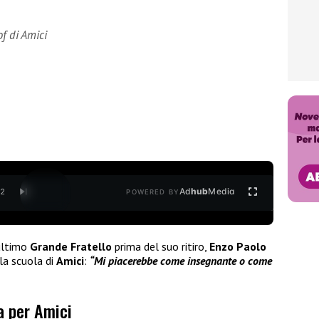
f di Amici
Ad
hub
Media
/
2
POWERED BY
ultimo
Grande Fratello
prima del suo ritiro,
Enzo Paolo
la scuola di
Amici
:
“Mi piacerebbe come insegnante o come
a per Amici