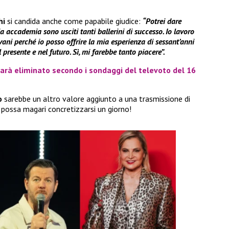
hi
si candida anche come papabile giudice:
“Potrei dare
 accademia sono usciti tanti ballerini di successo. Io lavoro
ovani perché io posso offrire la mia esperienza di sessant’anni
presente e nel futuro. Sì, mi farebbe tanto piacere”.
sarà eliminato secondo i sondaggi del televoto del 16
o
sarebbe un altro valore aggiunto a una trasmissione di
n possa magari concretizzarsi un giorno!