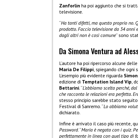
Zanforlin
ha poi aggiunto che si tratt
televisione.
“
Ha tanti difetti, ma questo proprio no. 
prodotto. Faccio televisione da 34 anni 
dagli altri non è così comune
” sono stat
Da Simona Ventura ad Aless
L’autore ha poi ripercorso alcune delle
Maria De Filippi
, spiegando che ogni 
L’esempio più evidente riguarda
Simon
edizione di
Temptation Island Vip
, d
Bettarini
. “
L’abbiamo scelta perché, dal
che racconta le relazioni era perfetta. E
stesso principio sarebbe stato seguit
Festival di Sanremo. “
Lo abbiamo volut
dichiarato.
Infine è arrivato il caso più recente, q
Password
. “
Maria è negata con i quiz. P
perfettamente in linea con quel tipo di f