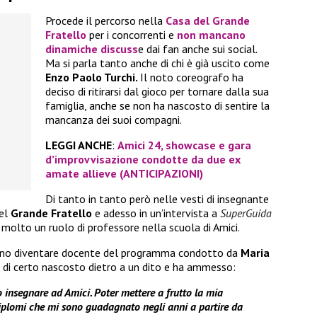
Procede il percorso nella
Casa del
Grande
Fratello
per i concorrenti e
non mancano
dinamiche discuss
e dai fan anche sui social.
Ma si parla tanto anche di chi è già uscito come
Enzo Paolo Turchi.
Il noto coreografo ha
deciso di ritirarsi dal gioco per tornare dalla sua
famiglia, anche se non ha nascosto di sentire la
mancanza dei suoi compagni.
LEGGI ANCHE
:
Amici 24, showcase e gara
d’improvvisazione condotte da due ex
amate allieve (ANTICIPAZIONI)
Di tanto in tanto però nelle vesti di insegnante
del
Grande Fratello
e adesso in un’intervista a
SuperGuida
molto un ruolo di professore nella scuola di Amici.
orno diventare docente del programma condotto da
Maria
 di certo nascosto dietro a un dito e ha ammesso:
 insegnare ad Amici. Poter mettere a frutto la mia
diplomi che mi sono guadagnato negli anni a partire da