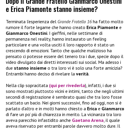
Dopo il Grande Fratello Gianmarco Onestini
e Erica Piamonte stanno insieme?
Terminata l’esperienza del
Grande Fratello 16
ha fatto molto
rumore il forte legame che hanno creato
Erica Piamonte
e
Gianmarco Onestini
. I gieffini, nelle settimane di
permanenza nel reality, hanno instaurato un feeling
particolare e una volta usciti il loro rapporto è stato un
crescendo di emozioni. Tanto che qualche malizioso ha
pensato ci potesse essere del tenero tra i due, specie dopo il
video divulgato dai diretti interessati sui social. Ma adesso i
due
stanno insieme
o tra loro vi è solo una forte amicizia?
Entrambi hanno deciso di rivelare la
verità
.
Nella clip sopracitata
(qui per rivederla
), infatti, i due si
sono mostrati piuttosto vicini e intimi, tanto che negli ultimi
secondi di registrazione è sembrato quasi che tra loro fosse
scattato un bacio. Nei giorni successivi, fino ad oggi, non si è
parlato d’altro e in molti hanno chiesto a
Erica
e
Gianmarco
di fare un po’ più di chiarezza in merito. La vicinanza tra loro
aveva parecchio infastidito anche
Gaetano Arena
, il quale
aveva riservato per entrambi parole davvero molto dure. Il