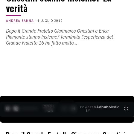
verità
ANDREA SANNA
|
4 LUGLIO 2019
Dopo il Grande Fratello Gianmarco Onestini e Erica
Piamonte stanno insieme? Terminata l’esperienza del
Grande Fratello 16 ha fatto molto…
0:11 /
Ad
hub
Media
POWERED
1
/
2
1:40
BY