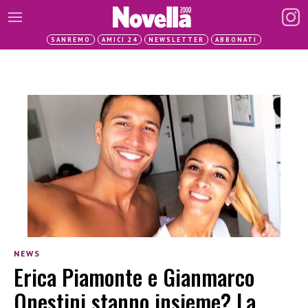
SANREMO
AMICI 24
NEWSLETTER
ABBONATI
NEWS
Erica Piamonte e Gianmarco
Onestini stanno insieme? La