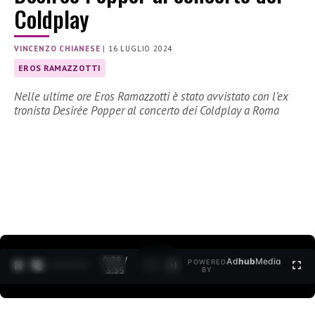
Coldplay
VINCENZO CHIANESE
|
16 LUGLIO 2024
EROS RAMAZZOTTI
Nelle ultime ore Eros Ramazzotti è stato avvistato con l’ex
tronista Desirée Popper al concerto dei Coldplay a Roma
0:30 /
Ad
hub
Media
POWERED
1
/
2
3:35
BY