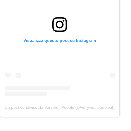
Visualizza questo post su Instagram
Un post condiviso da VeryInutilPeople (@veryinutilpeople.it)