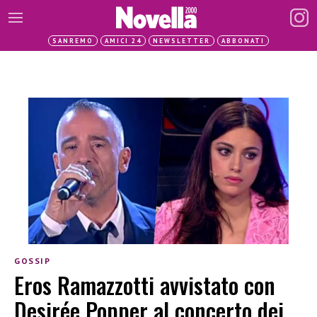
SANREMO
AMICI 24
NEWSLETTER
ABBONATI
GOSSIP
Eros Ramazzotti avvistato con
Desirée Popper al concerto dei