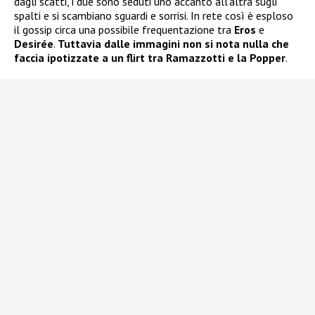
dagli scatti, i due sono seduti uno accanto all’altra sugli
spalti e si scambiano sguardi e sorrisi. In rete così è esploso
il gossip circa una possibile frequentazione tra
Eros
e
Desirée
.
Tuttavia dalle immagini non si nota nulla che
faccia ipotizzate a un flirt tra Ramazzotti e la Popper
.