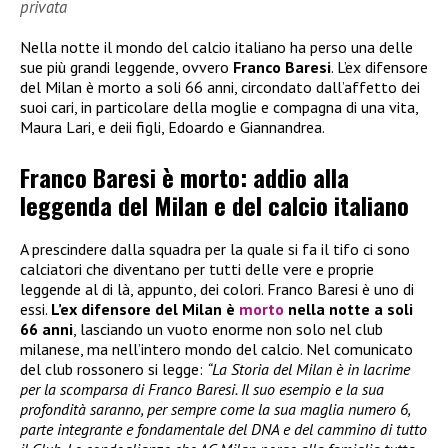
privata
Nella notte il mondo del calcio italiano ha perso una delle
sue più grandi leggende, ovvero
Franco Baresi
. L’ex difensore
del Milan è morto a soli 66 anni, circondato dall’affetto dei
suoi cari, in particolare della moglie e compagna di una vita,
Maura Lari, e deii figli, Edoardo e Giannandrea.
Franco Baresi è morto: addio alla
leggenda del Milan e del calcio italiano
A prescindere dalla squadra per la quale si fa il tifo ci sono
calciatori che diventano per tutti delle vere e proprie
leggende al di là, appunto, dei colori. Franco Baresi è uno di
essi.
L’ex difensore del Milan è
morto
nella notte a soli
66 anni
, lasciando un vuoto enorme non solo nel club
milanese, ma nell’intero mondo del calcio. Nel comunicato
del club rossonero si legge:
“La Storia del Milan è in lacrime
per la scomparsa di Franco Baresi. Il suo esempio e la sua
profondità saranno, per sempre come la sua maglia numero 6,
parte integrante e fondamentale del DNA e del cammino di tutto