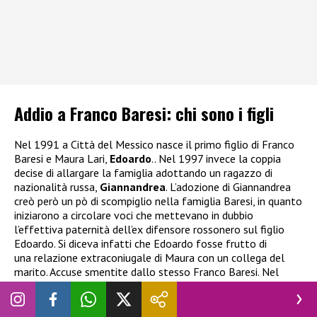
Addio a Franco Baresi: chi sono i figli
Nel 1991 a Città del Messico nasce il primo figlio di Franco
Baresi e Maura Lari,
Edoardo
.. Nel 1997 invece la coppia
decise di allargare la famiglia adottando un ragazzo di
nazionalità russa,
Giannandrea
. L’adozione di Giannandrea
creò però un pò di scompiglio nella famiglia Baresi, in quanto
iniziarono a circolare voci che mettevano in dubbio
l’effettiva paternità dell’ex difensore rossonero sul figlio
Edoardo. Si diceva infatti che Edoardo fosse frutto di
una relazione extraconiugale di Maura con un collega del
marito. Accuse smentite dallo stesso Franco Baresi. Nel
2005 accadde un altro fatto che mise in crisi il rapporto di
coppia, ovvero l’accusa di truffa nei confronti di Maura. La
moglie di Baresi fu infatti coinvolta in un’indagine