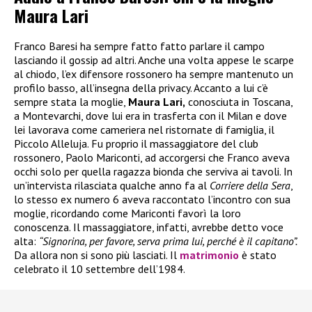
Maura Lari
Franco Baresi ha sempre fatto fatto parlare il campo
lasciando il gossip ad altri. Anche una volta appese le scarpe
al chiodo, l’ex difensore rossonero ha sempre mantenuto un
profilo basso, all’insegna della privacy. Accanto a lui c’è
sempre stata la moglie,
Maura Lari,
conosciuta in Toscana,
a Montevarchi, dove lui era in trasferta con il Milan e dove
lei lavorava come cameriera nel ristornate di famiglia, il
Piccolo Alleluja. Fu proprio il massaggiatore del club
rossonero, Paolo Mariconti, ad accorgersi che Franco aveva
occhi solo per quella ragazza bionda che serviva ai tavoli. In
un’intervista rilasciata qualche anno fa al
Corriere della Sera
,
lo stesso ex numero 6 aveva raccontato l’incontro con sua
moglie, ricordando come Mariconti favorì la loro
conoscenza. Il massaggiatore, infatti, avrebbe detto voce
alta:
“Signorina, per favore, serva prima lui, perché è il capitano”.
Da allora non si sono più lasciati. Il
matrimonio
è stato
celebrato il 10 settembre dell’1984.