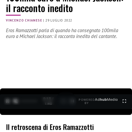
il racconto inedito
VINCENZO CHIANESE
|
29 LUGLIO 2022
Eros Ramazzotti parla di quando ha consegnato 100mila
euro a Michael Jackson: il racconto inedito del cantante.
0:14 /
Ad
hub
Media
POWERED
1
/
2
1:40
BY
Il retroscena di Eros Ramazzotti