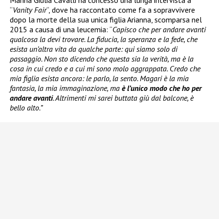
Marina Giulia Cavalli ha concesso una lunga intervista a
“
Vanity Fair
“, dove ha raccontato come fa a sopravvivere
dopo la morte della sua unica figlia Arianna, scomparsa nel
2015 a causa di una leucemia: “
Capisco che per andare avanti
qualcosa la devi trovare. La fiducia, la speranza e la fede, che
esista un’altra vita da qualche parte: qui siamo solo di
passaggio. Non sto dicendo che questa sia la verità, ma è la
cosa in cui credo e a cui mi sono molo aggrappata. Credo che
mia figlia esista ancora: le parlo, la sento. Magari è la mia
fantasia, la mia immaginazione, ma
è l’unico modo che ho per
andare avanti
. Altrimenti mi sarei buttata giù dal balcone, è
bello alto.”