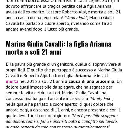
ruolo della dottoressa Ornella Bruni. L’attrice, nel 2015, ha
dovuto affrontare la tragica perdita della figlia Arianna,
avuta dall’ex marito, l’attore Roberto Alpi, e morta a soli 21
anni a causa di una leucemia. A
“Vanity Fair”
, Marina Giulia
Cavalli ha parlato a cuore aperto, rivelando come fa ad
andare avanti dopo il lutto più grande.
Marina Giulia Cavalli: la figlia Arianna
morta a soli 21 anni
E’ la paura più grande di un genitore, quella di sopravvivere ai
propri figli. E’ quello che purtroppo è successo a Marina Giulia
Cavalli e Roberto Alpi. La loro figlia,
Arianna,
è infatti
morta
nel 2015 a soli 21 anni
a causa di una leucemia.
Un
dolore quasi impossibile da spiegare, che ha segnato per
sempre la vita dei due attori. Marina Giulia Cavalli ha
concesso una lunga e toccante intervista a
“Vanity Fai
r”,
nella quale ha parlato a cuore aperto, di quel dolore che
ancora oggi, a distanza di 11 anni, è ancora presente e con il
quale deve fare i coni ogni giorno:
“Non è possibile scappare
dal dolore, come si fa? Se anche ti butti a capofitto nel lavoro,
quando resterai da solo con te stesso automaticamente ti