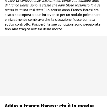
il Club. Le condoglianze che AC Milan porge alla famiglia tutta
di Franco Baresi sono le stesse che ogni tifoso rossonero fa a sé
stesso in un’ora così dura.
” Lo scorso anno Franco Baresi era
stato sottoposto a un intervento per un nodulo polmonare
e inizialmente sembrava che la situazione fosse tornata
sotto controllo. Poi, però, le sue condizioni sono peggiorate
fino alla tragica notizia della morte.
Addio a Franco Baresi: chi è la moglie