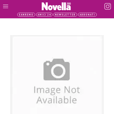
SANREMO
AMICI 24
NEWSLETTER
ABBONATI