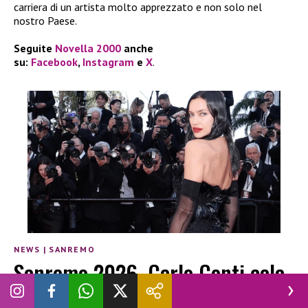
carriera di un artista molto apprezzato e non solo nel
nostro Paese.
Seguite
Novella 2000
anche
su:
Facebook
,
Instagram
e
X
.
NEWS
|
SANREMO
Sanremo 2026, Carlo Conti cala
l’asso: arriva Irina Shayk