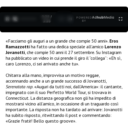
0:30 /
Ad
hub
Media
POWERED
1
/
2
3:35
BY
«Facciamo gli auguri a un grande che compie 50 anni».
Eros
Ramazzotti
ha fatto una dedica speciale all’amico
Lorenzo
Jovanotti
, che compie 50 anni il 27 settembre. Su Instagram
ha pubblicato un video in cui prende il giro il “collega”: «Eh sì,
caro Lorenzo, ci sei arrivato anche tu».
Chitarra alla mano, improvvisa un motivo reggae,
accennando anche a un grande successo di Jovanotti,
Serenatata rap
. «Auguri da tutti noi, dall’America»: il cantante,
impegnato con il suo Perfetto World Tour, si trovava in
Connecticut. La distanza geografica non gli ha impedito di
mostrarsi vicino all’amico, in occasione di un traguardo così
importante. La risposta non ha tardato ad arrivare: Jovanotti
ha subito risposto, ritwittando il post e commentando:
«Grazie fratè! Bello questo groove».