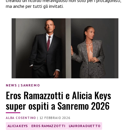
creando un ricordo meraviglioso non solo per i protagonisti,
ma anche per tutti gli invitati.
NEWS
|
SANREMO
Eros Ramazzotti e Alicia Keys
super ospiti a Sanremo 2026
ALBA COSENTINO
|
12 FEBBRAIO 2026
ALICIA KEYS
EROS RAMAZZOTTI
L'AURORA DUETTO