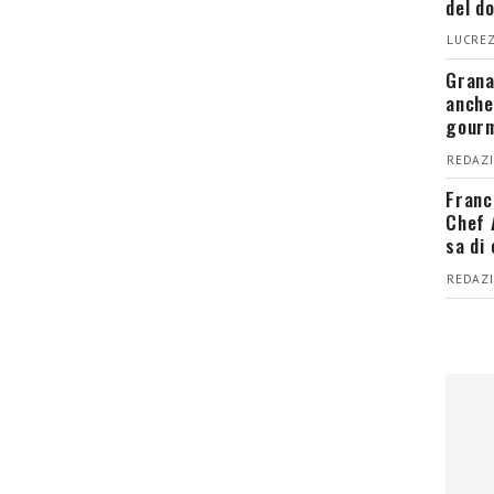
del d
LUCREZ
Grana
anche
gour
REDAZI
Franc
Chef 
sa di
REDAZI