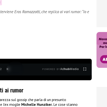
R
terviene Eros Ramazzotti, che replica ai vari rumor: “Io e
Ad
hub
Media
/
2
POWERED BY
ti ai rumor
arezza sul gossip che parla di un presunto
e l’ex moglie
Michelle Hunziker.
Le cose stanno