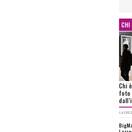
CHI
Chi 
foto
dall
LUCREZ
BigMa
Lazze