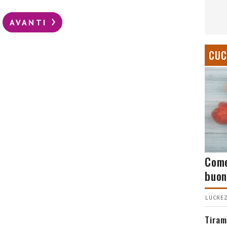
AVANTI
CUC
Come
buon
LUCREZ
Tiram