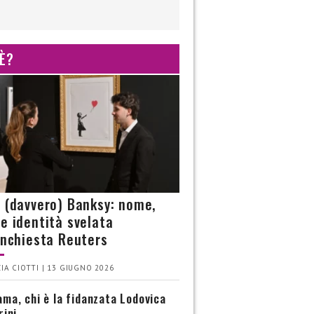
 È?
è (davvero) Banksy: nome,
 e identità svelata
’inchiesta Reuters
IA CIOTTI | 13 GIUGNO 2026
ma, chi è la fidanzata Lodovica
rini