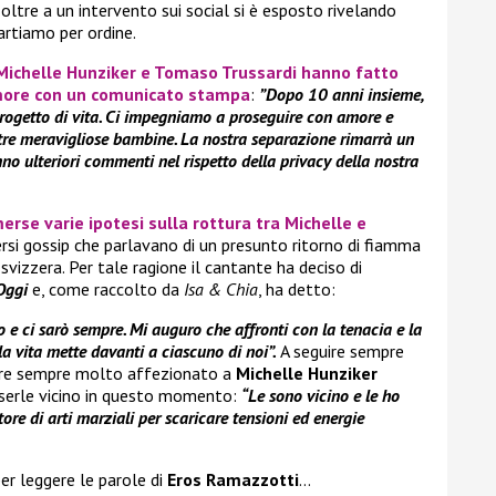
ltre a un intervento sui social si è esposto rivelando
rtiamo per ordine.
Michelle Hunziker
e
Tomaso Trussardi
hanno fatto
’amore con un comunicato stampa
:
”Dopo 10 anni insieme,
progetto di vita. Ci impegniamo a proseguire con amore e
ostre meravigliose bambine. La nostra separazione rimarrà un
o ulteriori commenti nel rispetto della privacy della nostra
erse varie ipotesi sulla rottura tra
Michelle
e
versi gossip che parlavano di un presunto ritorno di fiamma
svizzera. Per tale ragione il cantante ha deciso di
Oggi
e, come raccolto da
Isa & Chia
, ha detto:
o e ci sarò sempre. Mi auguro che affronti con la tenacia e la
 la vita mette davanti a ciascuno di noi”.
A seguire sempre
sere sempre molto affezionato a
Michelle Hunziker
 esserle vicino in questo momento:
“Le sono vicino e le ho
tore di arti marziali per scaricare tensioni ed energie
per leggere le parole di
Eros Ramazzotti
…