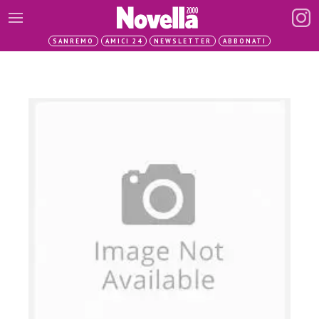
SANREMO
AMICI 24
NEWSLETTER
ABBONATI