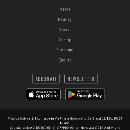
News
Reality
Social
Gossip
Sanremo
Cucina
ABBONATI
NEWSLETTER
Visibilia Editrice S.r.l.
con sede in Via Privata Giovannino De Grassi 12/12A, 20123
Milano.
Capitale sociale € 100.000,00 I.V. - C.F./P.IVA ed iscrizione alla C.C.I.A.A. di Milano