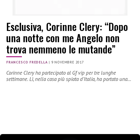
Esclusiva, Corinne Clery: “Dopo
una notte con me Angelo non
trova nemmeno le mutande”
FRANCESCO FREDELLA
|
9 NOVEMBRE 2017
Corinne Clery ha partecipato al Gf vip per tre lunghe
settimane. Lì, nella casa più spiata d’Italia, ha portato una…