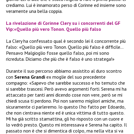
crediamo. Lui è innamorato perso di Corinne ed insieme sono
veramente una bella coppia.
La rivelazione di Corinne Clery su i concorrenti del GF
Vip:«Quello più vero Tonon. Quello più falso
La Clery ha confessato qual è secondo lei il concorrente più
falso: «Quello più vero Tonon. Quello più falso è difficile…
Pensavo Malgioglio fosse quello falso, poi mi sono
ricreduta. Diciamo che più che è falso è uno stratega!»
Durante il suo percorso abbiamo assistito al duro scontro
con
Serena Grandi
ex moglie del suo precedente
compagno:
«
Sapevo che sarebbe successo e ho temuto che
si sarebbe trascesi. Però avevo argomenti forti. Serena mi ha
attaccato per tanti anni dicendo cose non vere, però se mi
chiedi scusa ti perdono. Poi non saremo migliori amiche, ma
sicuramente ci parleremo. Io questo l’ho fatto per Edoardo,
che non c’entrava niente ed è unica vittima di tutto questo.
Mi ha già scritto stamattina, gli ho risposto con un cuore e
lo vedrò presto. Questo mi interessava e Serena ha capito. Il
passato non è che si dimentica di colpo, ma nella vita si va