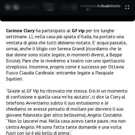
0:12 /
Ad
hub
Media
POWERED
1
/
2
1:40
BY
Corinne Clery
ha partecipato al
Gf vip
per tre lunghe
settimane. Lì, nella casa più spiata d’Italia, ha portato una
ventata di gioia che tutti abbiamo notato. E’ acqua passata,
ormai, anche il litigio con Serena Grandi (ricordiamo che le
due donne sono state legate, in momenti diversi, a Beppe
Ercole). Pare che le rivedremo a teatro con uno spettacolo
strepitoso. Insomma, proprio come è successo per Ottavia
Fusco Claudia Cardinale: entrambe legate a Pasquale
Squitieri.
“Grazie al Gf Vip ho ritrovato me stessa. Ero in un momento
di confusione e quella casa mi ha aiutato”, ci dice la Clery al
telefono. Avvertiamo subito il suo entusiasmo e le
chiediamo se avesse pensato di mollare per davvero il suo
giovane fidanzato (per altro bellissimo), Angelo Costabile.
“Non lo lascerei mai. Nella casa avevo tante paure, ma non
c’entra Angelo. Mi sono fatta tante domande e una volta
fuori con lui è più bello di prima”.