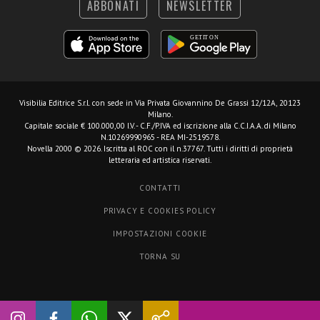
ABBONATI
NEWSLETTER
Visibilia Editrice S.r.l.
con sede in Via Privata Giovannino De Grassi 12/12A, 20123
Milano.
Capitale sociale € 100.000,00 I.V. - C.F./P.IVA ed iscrizione alla C.C.I.A.A. di Milano
N.10269990965 - REA MI-2519578.
Novella 2000 © 2026. Iscritta al ROC con il n.37767. Tutti i diritti di proprietà
letteraria ed artistica riservati.
CONTATTI
PRIVACY E COOKIES POLICY
IMPOSTAZIONI COOKIE
TORNA SU