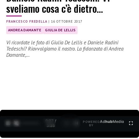
sveliamo cosa c’è dietro…
FRANCESCO FREDELLA
|
16 OTTOBRE 2017
ANDREA DAMANTE
GIULIA DE LELLIS
Vi ricordate le foto di Giulia De Lellis e Daniele Radini
Tedeschi? Riavvolgiamo il nastro. La fidanzata di Andrea
Damante,…
0:28 /
Ad
hub
Media
POWERED
1
/
2
3:35
BY