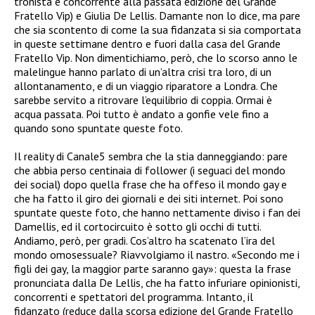
tronista e concorrente alla passata edizione del Grande
Fratello Vip) e Giulia De Lellis. Damante non lo dice, ma pare
che sia scontento di come la sua fidanzata si sia comportata
in queste settimane dentro e fuori dalla casa del Grande
Fratello Vip. Non dimentichiamo, però, che lo scorso anno le
malelingue hanno parlato di un’altra crisi tra loro, di un
allontanamento, e di un viaggio riparatore a Londra. Che
sarebbe servito a ritrovare l’equilibrio di coppia. Ormai è
acqua passata. Poi tutto è andato a gonfie vele fino a
quando sono spuntate queste foto.
Il reality di Canale5 sembra che la stia danneggiando: pare
che abbia perso centinaia di follower (i seguaci del mondo
dei social) dopo quella frase che ha offeso il mondo gay e
che ha fatto il giro dei giornali e dei siti internet. Poi sono
spuntate queste foto, che hanno nettamente diviso i fan dei
Damellis, ed il cortocircuito è sotto gli occhi di tutti.
Andiamo, però, per gradi. Cos’altro ha scatenato l’ira del
mondo omosessuale? Riavvolgiamo il nastro. «Secondo me i
figli dei gay, la maggior parte saranno gay»: questa la frase
pronunciata dalla De Lellis, che ha fatto infuriare opinionisti,
concorrenti e spettatori del programma. Intanto, il
fidanzato (reduce dalla scorsa edizione del Grande Fratello