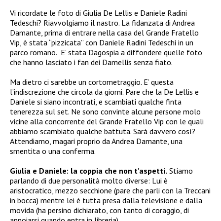
Vi ricordate le foto di Giulia De Lellis e Daniele Radini
Tedeschi? Riavvolgiamo il nastro. La fidanzata di Andrea
Damante, prima di entrare nella casa del Grande Fratello
Vip, è stata “pizzicata” con Daniele Radini Tedeschi in un
parco romano. E’ stata Dagospia a diffondere quelle foto
che hanno lasciato i fan dei Damellis senza fiato.
Ma dietro ci sarebbe un cortometraggio. E’ questa
l’indiscrezione che circola da giorni. Pare che la De Lellis e
Daniele si siano incontrati, e scambiati qualche finta
tenerezza sul set. Ne sono convinte alcune persone molo
vicine alla concorrente del Grande Fratello Vip con le quali
abbiamo scambiato qualche battuta. Sarà davvero così?
Attendiamo, magari proprio da Andrea Damante, una
smentita o una conferma.
Giulia e Daniele: la coppia che non t’aspetti.
Stiamo
parlando di due personalità molto diverse: Lui è
aristocratico, mezzo secchione (pare che parli con la Treccani
in bocca) mentre lei è tutta presa dalla televisione e dalla
movida (ha persino dichiarato, con tanto di coraggio, di
annoiarsi quando entra in libreria).