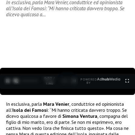
In esclusiva, parla Mara Venier, conduttrice ed opinionista
all’Isola dei Famosi: “Mi hanno criticata davvero troppo. Se
dicevo qualcosa a…
0:27 /
Ad
hub
Media
POWERED
1
/
2
1:40
BY
In esclusiva, parla
Mara Venier
, conduttrice ed opinionista
all’
Isola dei Famosi
: “Mi hanno criticata davvero troppo. Se
dicevo qualcosa a favore di
Simona Ventura
, compagna del
figlio di mio marito, ero di parte. Se non mi esprimevo, ero
cattiva. Non vedo l’ora che finisca tutto questo». Ma cosa ne
pensa Mara di questa edizione dell’Isola, inquinata dalle