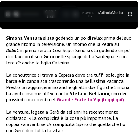
0:12 /
Ad
hub
Media
POWERED
1
/
2
1:40
BY
Simona Ventura
si sta godendo un po’ di relax prima del suo
grande ritorno in televisione. Un ritorno che la vedrà su
Italia1
in prima serata. Così Super Simo si sta godendo un po’
di relax con il suo
Gerò
nelle spiagge della Sardegna e con
loro c’è anche la figlia Caterina.
La conduttrice si trova a Caprera dove tra tuffi, sole, gite in
barca e in canoa sta trascorrendo una bellissima vacanza.
Presto la raggiungeranno anche gli altri due figli che Simona
ha avuto insieme all’ex marito
Stefano Bettarini,
uno dei
prossimi concorrenti del
Grande Fratello Vip (leggi qui)
.
La Ventura, legata a Gerò da sei anni ha recentemente
dichiarato: «La complicità è la cosa più importante. La
coppia va avanti se c’è complicità. Spero che quella che ho
con Gerò duri tutta la vita.»