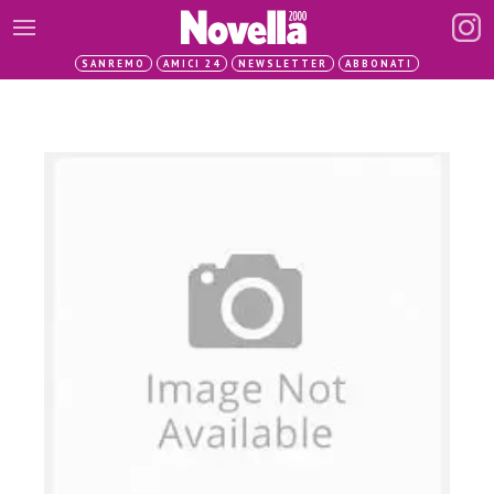
SANREMO
AMICI 24
NEWSLETTER
ABBONATI