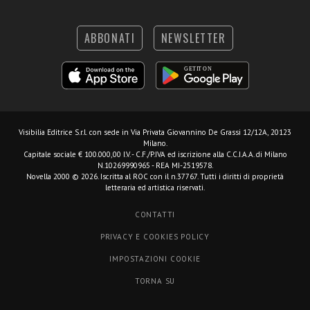
ABBONATI
NEWSLETTER
Visibilia Editrice S.r.l.
con sede in Via Privata Giovannino De Grassi 12/12A, 20123
Milano.
Capitale sociale € 100.000,00 I.V. - C.F./P.IVA ed iscrizione alla C.C.I.A.A. di Milano
N.10269990965 - REA MI-2519578.
Novella 2000 © 2026. Iscritta al ROC con il n.37767. Tutti i diritti di proprietà
letteraria ed artistica riservati.
CONTATTI
PRIVACY E COOKIES POLICY
IMPOSTAZIONI COOKIE
TORNA SU