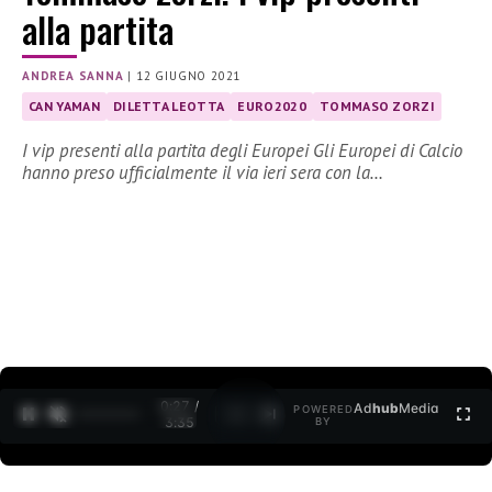
alla partita
ANDREA SANNA
|
12 GIUGNO 2021
CAN YAMAN
DILETTA LEOTTA
EURO2020
TOMMASO ZORZI
I vip presenti alla partita degli Europei Gli Europei di Calcio
hanno preso ufficialmente il via ieri sera con la…
0:28 /
Ad
hub
Media
POWERED
1
/
2
3:35
BY