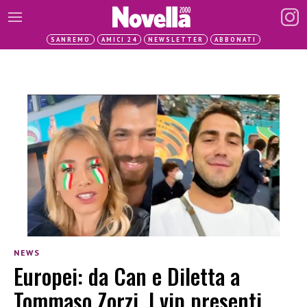
SANREMO
AMICI 24
NEWSLETTER
ABBONATI
NEWS
Europei: da Can e Diletta a
Tommaso Zorzi. I vip presenti