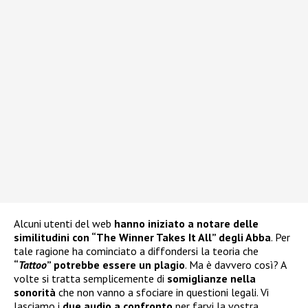
Alcuni utenti del web
hanno iniziato a notare delle
similitudini con “The Winner Takes It All” degli Abba
. Per
tale ragione ha cominciato a diffondersi la teoria che
“
Tattoo
” potrebbe essere un plagio
. Ma è davvero così? A
volte si tratta semplicemente di
somiglianze nella
sonorità
che non vanno a sfociare in questioni legali. Vi
lasciamo i
due audio a confronto
per farvi la vostra