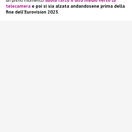
un primo momento
abbia fatto il dito medio verso la
telecamera
e poi si sia alzata andandosene prima della
fine dell’Eurovision 2023
.