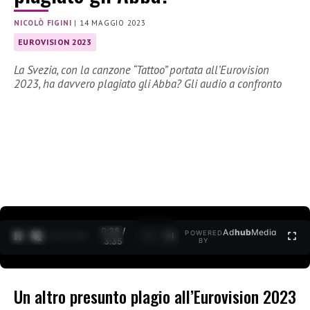
NICOLÒ FIGINI
|
14 MAGGIO 2023
EUROVISION 2023
La Svezia, con la canzone “Tattoo” portata all’Eurovision
2023, ha davvero plagiato gli Abba? Gli audio a confronto
0:29 /
Ad
hub
Media
POWERED
1
/
2
3:35
BY
Un altro presunto plagio all’Eurovision 2023