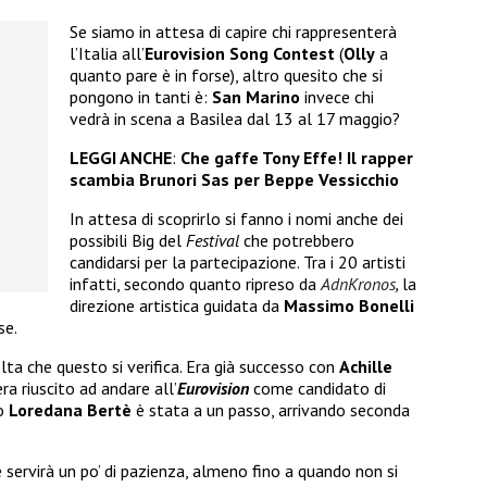
Se siamo in attesa di capire chi rappresenterà
l’Italia all’
Eurovision Song Contest
(
Olly
a
quanto pare è in forse), altro quesito che si
pongono in tanti è:
San Marino
invece chi
vedrà in scena a Basilea dal 13 al 17 maggio?
LEGGI ANCHE
:
Che gaffe Tony Effe! Il rapper
scambia Brunori Sas per Beppe Vessicchio
In attesa di scoprirlo si fanno i nomi anche dei
possibili Big del
Festival
che potrebbero
candidarsi per la partecipazione. Tra i 20 artisti
infatti, secondo quanto ripreso da
AdnKronos
,
la
direzione artistica guidata da
Massimo Bonelli
se.
lta che questo si verifica. Era già successo con
Achille
a riuscito ad andare all’
Eurovision
come candidato di
no
Loredana Bertè
è stata a un passo, arrivando seconda
servirà un po’ di pazienza, almeno fino a quando non si