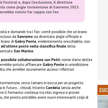
l Festival e, dopo l’esclusione, il direttore
sarlo come jingle tormentone di Sanremo 2025.
 avrebbe voluto far coppia con l’ex
sità e domande tra i fan: com’è possibile che un brano
 escluso da
Sanremo
sia diventato jingle ufficiale e
l brano di
Gabry Ponte
, evidentemente orecchiabile, non
o
all’ultimo posto
nella classifica finale
della
esentato
San Marino
.
a
possibile collaborazione con Petit
, nome d’arte dell’ex
 avrebbe potuto affiancare
Gabry Ponte
in un’esibizione
ta che avrebbe sicuramente acceso i riflettori
 tormentone, resta l’amaro in bocca per un progetto
 in futuro… chissà). Intanto
Candela
lancia anche
CUC
ve il fermento continua tra ritiri, ingressi e provini
a, che presto potrebbe avere nuovi interessanti colpi di