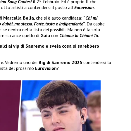
ino Song Contest
il 25 febbraio. Ed è proprio lì che
tto artisti a contendersi il posto all’
Eurovision.
di
Marcella Bella
, che si è auto candidata:
“
Chi mi
dubbi, me stessa. Forte, tosta e indipendente
“.
Da capire
se rientra nella lista dei possibili. Ma non è la sola
re sia ance quello di
Gaia
con
Chiamo Io Chiami Tu
.
ulci ai vip di Sanremo e svela cosa si sarebbero
re. Vedremo uno dei
Big di Sanremo 2025
contendersi la
vista del prossimo
Eurovision
?