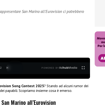
rappresentare San Marino all’Eurovision ci potrebbero
Ad
hub
Media
/
2
POWERED BY
rovision Song Contest 2025
? Stando ad alcuni rumor dei
 dei papabili. Scopriamo insieme cosa è emerso.
 San Marino all’Eurovision