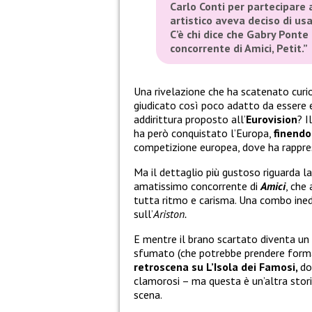
Carlo Conti per partecipare a
artistico aveva deciso di u
C’è chi dice che Gabry Ponte
concorrente di Amici, Petit.”
Una rivelazione che ha scatenato curio
giudicato così poco adatto da essere
addirittura proposto all’
Eurovision
? I
ha però conquistato l’Europa,
finend
competizione europea, dove ha rappr
Ma il dettaglio più gustoso riguarda l
amatissimo concorrente di
Amici
, che
tutta ritmo e carisma. Una combo inedi
sull’
Ariston.
E mentre il brano scartato diventa un
sfumato (che potrebbe prendere forma
retroscena su L’Isola dei Famosi
,
do
clamorosi – ma questa è un’altra stori
scena.