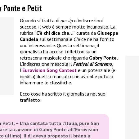
y Ponte e Petit
Quando si tratta di
gossip
e indiscrezioni
succose, il web è sempre molto incuriosito. La
rubrica “
C’è chi dice che…
” curata da
Giuseppe
Candela
sul settimanale
Chi
ce ne ha fornito
uno interessante. Questa settimana, il
giornalista ha acceso i riflettori su un
retroscena musicale che riguarda
Gabry Ponte.
L’indiscrezione mescola il
Festival di
Sanremo
,
l’
Eurovision Song Contest
e un potenziale (e
inedito) duetto mancato che avrebbe potuto
infiammare le classifiche.
Ecco cosa ha scritto il giornalista nel suo
trafiletto:
a Petit. – L’ha cantata tutta l’Italia, pure San
are la canzone di Gabry Ponte all’Eurovision
o ultimo). Il dj aveva proposto il brano a