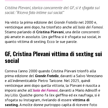
Cristina Plevani, storica concorrente del GF, si è sfogata sui
social: “Ricevo foto intime sui social”
Ha vinto la prima edizione del
Grande Fratello
nel 2000 e,
venticinque anni dopo, ha trionfato anche all’
Isola dei Famosi
.
Stiamo parlando di
Cristina Plevani
, una delle concorrenti
più amate in assoluto. L’ex gieffina si è sfogata sui social, in
quanto vittima di sexting. Ecco le sue parole.
GF, Cristina Plevani vittima di sexting sui
social
Correva l’anno 2000 quando Cristina Plevani trionfò alla
prima edizione del
Grande Fratello
, davanti a Salvo Veneziano
e all’indimenticabile Pietro Taricone. Nel 2025, quindi
venticinque anni dopo quella vittoria, la Plevani è riuscita a
imporsi anche all’
Isola dei Famosi
, davanti a Mario Adinolfi e
Jey Lillo. Qualche giorno fa l’ex gieffina ed ex naufraga, si è
sfogata su Instagram, rivelando di essere
vittima di
sexting.
A molte donne purtroppo capita di ricevere foto