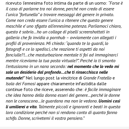
ricevuto l’ennesima foto intima da parte di un uomo:
“Forse è
il caso di parlarne tra noi donne, perché non credo di essere
l’unica “fortunella” a trovare messaggi del genere in privato.
Come non credo essere l’unica a ritenere che questo genere
maschile e’ uno sfigato all’ennesima potenza. Parliamoci chiaro,
questo è sobrio…ho un collage di piselli screenshottati in
galleria che fa invidia a pornhub – ovviamente con allegati i
profili di provenienza. Mi chiedo: “quando te lo guardi, lo
fotografi e ce lo spedisci, che reazione ti aspetti da noi
fanciulle?!…che masturbazione mentale ti fai ad immaginarci
mentre riceviamo la tua posta virtuale?”. Perché io ti smonto
l’entusiasmo in un nano secondo:
nel momento che lo vedo mi
sale un desiderio dal profondo…che ti rinsecchisca nelle
mutande!
”
Nel lungo post la vincitrice di
Grande Fratello
e
Isola dei Famosi
appare chiaramente infastidita dalle
continue foto che riceve, asserendo che:
è facile immaginare
che idea hanno della donna esseri del genere…perché le donne
non le conoscono…le guardano ma non le vedono.
Uomini così
li umilierei a vita
. Talmente piccoli e ignoranti e beati in questa
loro condizione perché non si rendono conto di quanto fanno
schifo. Donne, scrivetemi il vostro pensiero.”