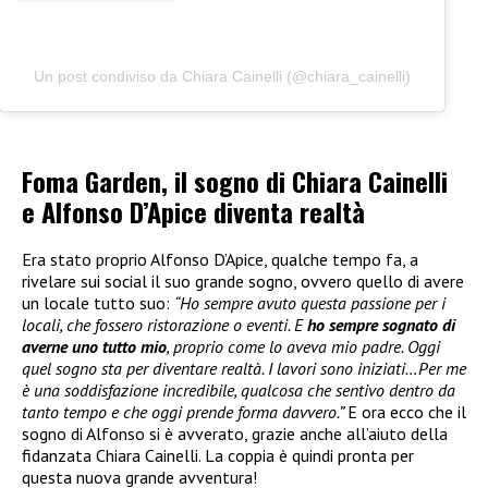
Un post condiviso da Chiara Cainelli (@chiara_cainelli)
Foma Garden, il sogno di Chiara Cainelli
e Alfonso D’Apice diventa realtà
Era stato proprio Alfonso D’Apice, qualche tempo fa, a
rivelare sui social il suo grande sogno, ovvero quello di avere
un locale tutto suo:
“Ho sempre avuto questa passione per i
locali, che fossero ristorazione o eventi. E
ho sempre sognato di
averne uno tutto mio
, proprio come lo aveva mio padre. Oggi
quel sogno sta per diventare realtà. I lavori sono iniziati…Per me
è una soddisfazione incredibile, qualcosa che sentivo dentro da
tanto tempo e che oggi prende forma davvero.”
E ora ecco che il
sogno di Alfonso si è avverato, grazie anche all’aiuto della
fidanzata Chiara Cainelli. La coppia è quindi pronta per
questa nuova grande avventura!