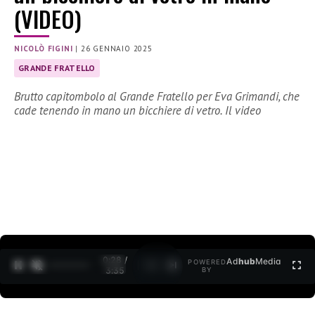
(VIDEO)
NICOLÒ FIGINI
|
26 GENNAIO 2025
GRANDE FRATELLO
Brutto capitombolo al Grande Fratello per Eva Grimandi, che
cade tenendo in mano un bicchiere di vetro. Il video
0:30 /
Ad
hub
Media
POWERED
1
/
2
3:35
BY