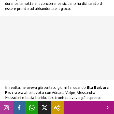
durante la notte e il concorrente siciliano ha dichiarato di
essere pronto ad abbandonare il gioco.
In realtà, ne aveva già parlato giorni fa, quando
Blu Barbara
Prezia
era al televoto con Adriana Volpe, Alessandra
Mussolini e Lucia Ilarido. L’ex tronista aveva già espresso
l’intenzione di ritirarsi
nel caso Blu fosse stata eliminata.
Ha espresso la stessa decisione anche alla stessa Prezia, che
ha cercato di dissuaderlo e di impedirgli di compiere scelte