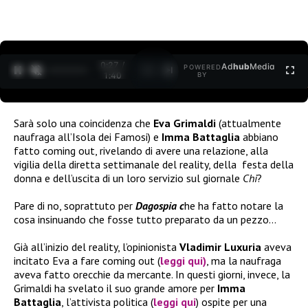
0:27 /
Ad
hub
Media
POWERED
1
/
2
1:40
BY
Sarà solo una coincidenza che
Eva Grimaldi
(attualmente
naufraga all’Isola dei Famosi) e
Imma Battaglia
abbiano
fatto coming out, rivelando di avere una relazione, alla
vigilia della diretta settimanale del reality, della
festa della
donna e dell’uscita di un loro servizio sul giornale
Chi
?
Pare di no, soprattuto per
Dagospia c
he ha fatto notare la
cosa insinuando che fosse tutto preparato da un pezzo…
Già all’inizio del reality, l’opinionista
Vladimir Luxuria
aveva
incitato Eva a fare coming out (
leggi qui
)
, ma la naufraga
aveva fatto orecchie da mercante. In questi giorni, invece, la
Grimaldi ha svelato il suo grande amore per
Imma
Battaglia
, l’attivista politica (
leggi qui
) ospite per una