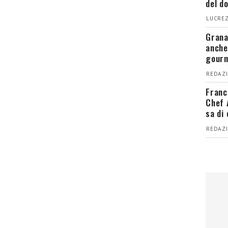
del d
LUCREZ
Grana
anche
gour
REDAZI
Franc
Chef 
sa di
REDAZI