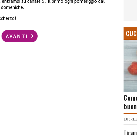
 entrambi su canale 5, il primo ogni pomeriggio dal
e domeniche.
scherzo!
CUC
AVANTI
Come
buon
LUCREZ
Tiram