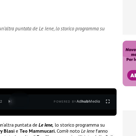
 un’altra puntata de Le Iene, lo storico programma su
Ad
hub
Media
/
2
POWERED BY
un’altra puntata de
Le Iene,
lo storico programma su
ry Blasi
e
Teo Mammucari.
Com’è noto
Le Iene
fanno