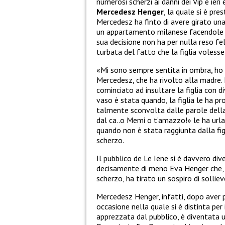
numerosi scherzi ai danni dei Vip e ieri
Mercedesz Henger
, la quale si è pr
Mercedesz ha finto di avere girato una
un appartamento milanese facendole cr
sua decisione non ha per nulla reso fel
turbata del fatto che la figlia voless
«
Mi sono sempre sentita in ombra, ho d
Mercedesz, che ha rivolto alla madre.
cominciato ad insultare la figlia con d
vaso è stata quando, la figlia le ha pro
talmente sconvolta dalle parole della 
dal ca..o Memi o t’amazzo!» le ha urla
quando non è stata raggiunta dalla fig
scherzo.
Il pubblico de Le Iene si è davvero div
decisamente di meno Eva Henger che, 
scherzo, ha tirato un sospiro di solliev
Mercedesz Henger, infatti, dopo aver 
occasione nella quale si è distinta p
apprezzata dal pubblico, è diventata u