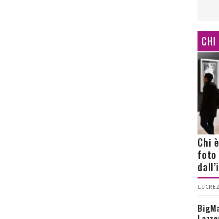
CHI
Chi 
foto
dall
LUCREZ
BigMa
Lazze