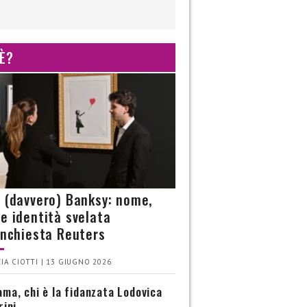
 È?
è (davvero) Banksy: nome,
 e identità svelata
’inchiesta Reuters
IA CIOTTI | 13 GIUGNO 2026
ma, chi è la fidanzata Lodovica
rini