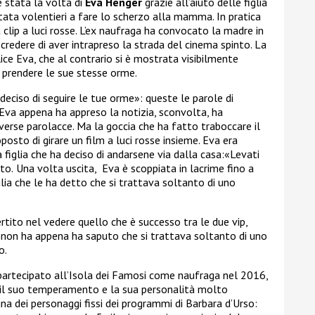
 è stata la volta di
Eva Henger
grazie all’aiuto delle figlia
estata volentieri a fare lo scherzo alla mamma. In pratica
 clip a luci rosse. L’ex naufraga ha convocato la madre in
edere di aver intrapreso la strada del cinema spinto. La
ice Eva, che al contrario si è mostrata visibilmente
e prendere le sue stesse orme.
eciso di seguire le tue orme»: queste le parole di
 Eva appena ha appreso la notizia, sconvolta, ha
iverse parolacce. Ma la goccia che ha fatto traboccare il
posto di girare un film a luci rosse insieme. Eva era
figlia che ha deciso di andarsene via dalla casa:«Levati
to.
Una volta uscita, Eva è scoppiata in lacrime fino a
lia che le ha detto che si trattava soltanto di uno
ertito nel vedere quello che è successo tra le due vip,
non ha appena ha saputo che si trattava soltanto di uno
o.
partecipato all’Isola dei Famosi come naufraga nel 2016,
er il suo temperamento e la sua personalità molto
na dei personaggi fissi dei programmi di Barbara d’Urso: