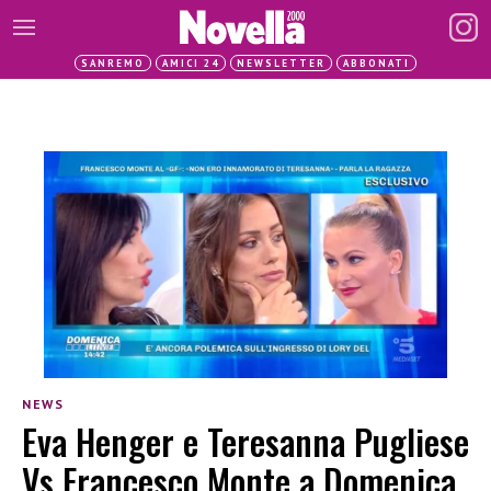
SANREMO
AMICI 24
NEWSLETTER
ABBONATI
NEWS
Eva Henger e Teresanna Pugliese
Vs Francesco Monte a Domenica