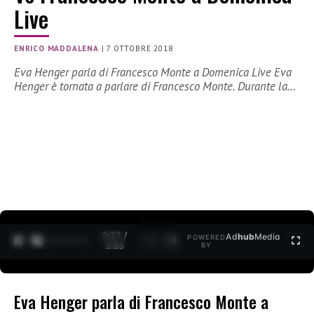
Live
ENRICO MADDALENA
|
7 OTTOBRE 2018
Eva Henger parla di Francesco Monte a Domenica Live Eva
Henger è tornata a parlare di Francesco Monte. Durante la…
0:27 /
Ad
hub
Media
POWERED
1
/
2
3:35
BY
Eva Henger parla di Francesco Monte a