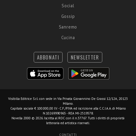
Social
Gossip
Sanremo
Cucina
ABBONATI
NEWSLETTER
Visibilia Editrice S.r.l.
con sede in Via Privata Giovannino De Grassi 12/12A, 20123
Milano.
Capitale sociale € 100.000,00 I.V. - C.F./P.IVA ed iscrizione alla C.C.I.A.A. di Milano
N.10269990965 - REA MI-2519578.
Novella 2000 © 2026. Iscritta al ROC con il n.37767. Tutti i diritti di proprietà
letteraria ed artistica riservati.
CONTATTI