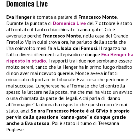
Domenica Live
Eva Henger
è tornata a parlare di
Francesco Monte
.
Durante la puntata di
Domenica Live
del 7 ottobre è stato
affrontato il tanto chiacchierato “canna-gate”. Ciò è
avvenuto perché
Francesco Monte
, nella casa del Grande
Fratello Vip in cui si trova ora, ha parlato della storia che
l’ha coinvolto mesi fa a
L’Isola dei Famosi
. Il ragazzo ha
fatto diversi riferimenti all’episodio e dunque
Eva Henger ha
risposto in studio.
I rapporti tra i due non sembrano essere
molto sereni, tanto che la Henger ha in primo luogo ribadito
di non aver mai ricevuto querele. Monte aveva infatti
minacciato di portare in tribunale Eva, cosa che però non è
mai successa. L’ungherese ha affermato che lei controlla
spesso le lettere nella posta, ma che mai ha visto un avviso
o una chiamata da parte dei legali. A chi parla di “danno
all’immagine” la donna ha risposto che questo non c’è mai
stato, anzi.
Se ora Francesco Monte è al GFvip è proprio
per via della questione “canna-gate” e dunque grazie
anche a Eva stessa.
Poi è stato il turno di Teresanna
Pugliese.