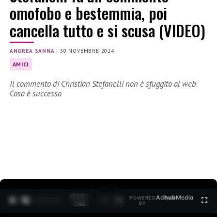
omofobo e bestemmia, poi
cancella tutto e si scusa (VIDEO)
ANDREA SANNA
|
30 NOVEMBRE 2024
AMICI
Il commento di Christian Stefanelli non è sfuggito al web.
Cosa è successo
0:14 /
Ad
hub
Media
POWERED
1
/
2
1:40
BY