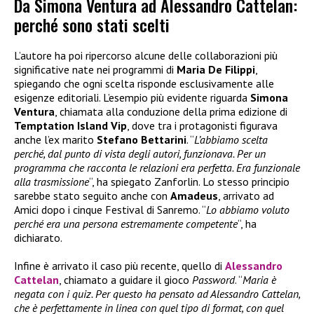
Da Simona Ventura ad Alessandro Cattelan:
perché sono stati scelti
L’autore ha poi ripercorso alcune delle collaborazioni più
significative nate nei programmi di
Maria De Filippi
,
spiegando che ogni scelta risponde esclusivamente alle
esigenze editoriali. L’esempio più evidente riguarda
Simona
Ventura
, chiamata alla conduzione della prima edizione di
Temptation Island Vip
, dove tra i protagonisti figurava
anche l’ex marito
Stefano Bettarini
. “
L’abbiamo scelta
perché, dal punto di vista degli autori, funzionava. Per un
programma che racconta le relazioni era perfetta. Era funzionale
alla trasmissione
“, ha spiegato Zanforlin. Lo stesso principio
sarebbe stato seguito anche con
Amadeus
, arrivato ad
Amici dopo i cinque Festival di Sanremo. “
Lo abbiamo voluto
perché era una persona estremamente competente
“, ha
dichiarato.
Infine è arrivato il caso più recente, quello di
Alessandro
Cattelan
, chiamato a guidare il gioco
Password
. “
Maria è
negata con i quiz. Per questo ha pensato ad Alessandro Cattelan,
che è perfettamente in linea con quel tipo di format, con quel