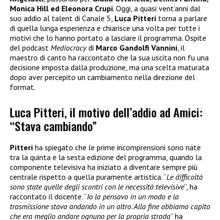
Monica Hill ed Eleonora Crupi
. Oggi, a quasi vent’anni dal
suo addio al talent di Canale 5,
Luca Pitteri
torna a parlare
di quella lunga esperienza e chiarisce una volta per tutte i
motivi che lo hanno portato a lasciare il programma. Ospite
del podcast
Mediocracy
di
Marco Gandolfi Vannini
, il
maestro di canto ha raccontato che la sua uscita non fu una
decisione imposta dalla produzione, ma una scelta maturata
dopo aver percepito un cambiamento nella direzione del
format.
Luca Pitteri, il motivo dell’addio ad Amici:
“Stava cambiando”
Pitteri
ha spiegato che le prime incomprensioni sono nate
tra la quinta e la sesta edizione del programma, quando la
componente televisiva ha iniziato a diventare sempre più
centrale rispetto a quella puramente artistica. “
Le difficoltà
sono state quelle degli scontri con le necessità televisive
“, ha
raccontato il docente. “
Io la pensavo in un modo e la
trasmissione stava andando in un altro. Alla fine abbiamo capito
che era meglio andare ognuno per la propria strada
” ha