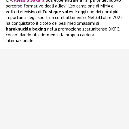
Chi
,
Alessio Sakara
potrebbe entrare a far parte del nuovo
percorso formativo degli allievi. L’ex campione di MMA e
volto televisivo di
Tu sì que vales
è oggi uno dei nomi più
importanti degli sport da combattimento. Nell’ottobre 2025
ha conquistato il titolo dei pesi mediomassimi di
bareknuckle boxing
nella promozione statunitense BKFC,
consolidando ulteriormente la propria carriera
internazionale.