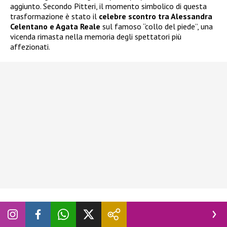
aggiunto. Secondo Pitteri, il momento simbolico di questa
trasformazione è stato il
celebre scontro tra Alessandra
Celentano e Agata Reale
sul famoso “collo del piede”, una
vicenda rimasta nella memoria degli spettatori più
affezionati.
Per l’ex insegnante, proprio quella discussione rappresentò
l’inizio di una nuova fase del talent. “
Quando è venuta fuori la