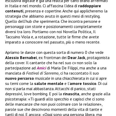
esclusiva digitale è già una realtà per tanti brand affermati
in Italia e nel mondo. Ci affascina l’idea di
raddoppiare
contenuti
, presenza e copertine. Anche qui applicheremo la
strategia che abbiamo avuto in questi mesi di restyling.
Quello dell’hub che sperimenta. Che incontra persone e
personaggi con storie e posizionamenti completamente
diversi tra loro. Portiamo con noi Novella Politica, Il
Taccuino Viola e, a rotazione, tutte le firme che avete
imparato a conoscere nel passato, più o meno recente.
Apriamo le danze con questa sorta di numero 0 che vede
Alessio Bernabei
, ex frontman dei
Dear Jack
, protagonista
della cover. Il cantante che ha nel suo cv non solo la
partecipazione ad
Amici
di Maria De Filippi, ma anche a una
manciata di
Festival di Sanremo
, ci ha raccontato il suo
nuovo
percorso
musicale in una chiacchierata in cui si apre
su temi come la
salute
mentale
e l’
amore tossico
. Di cui
non si parla mai abbastanza. Attacchi di panico, stati
depressivi, love bombing. E poi la
rinascita
, anche grazie alla
psicoterapia: «Ti guardi allo specchio e capisci che ci sono
delle mancanze che non puoi colmare con le relazione»,
parole sue che descrivono momenti della vita di tante e
tanti di noi. E ancora: «Oggi sono una persona libera, ma