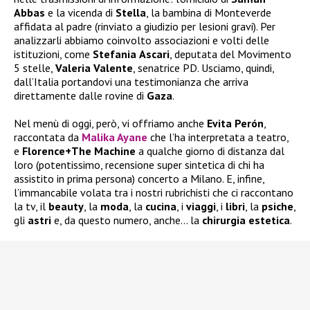
Abbas
e la vicenda di
Stella
, la bambina di Monteverde
affidata al padre (rinviato a giudizio per lesioni gravi). Per
analizzarli abbiamo coinvolto associazioni e volti delle
istituzioni, come
Stefania
Ascari
, deputata del Movimento
5 stelle,
Valeria
Valente
, senatrice PD. Usciamo, quindi,
dall’Italia portandovi una testimonianza che arriva
direttamente dalle rovine di
Gaza
.
Nel menù di oggi, però, vi offriamo anche
Evita Perón
,
raccontata da
Malika Ayane
che l’ha interpretata a teatro,
e
Florence+The Machine
a qualche giorno di distanza dal
loro (potentissimo, recensione super sintetica di chi ha
assistito in prima persona) concerto a Milano. E, infine,
l’immancabile volata tra i nostri rubrichisti che ci raccontano
la tv, il
beauty
, la
moda
, la
cucina
, i
viaggi
, i
libri
, la
psiche
,
gli
astri
e, da questo numero, anche… la
chirurgia
estetica
.