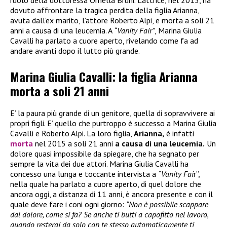
ruolo della dottoressa Ornella Bruni. L’attrice, nel 2015, ha
dovuto affrontare la tragica perdita della figlia Arianna,
avuta dall’ex marito, l’attore Roberto Alpi, e morta a soli 21
anni a causa di una leucemia. A
“Vanity Fair”
, Marina Giulia
Cavalli ha parlato a cuore aperto, rivelando come fa ad
andare avanti dopo il lutto più grande.
Marina Giulia Cavalli: la figlia Arianna
morta a soli 21 anni
E’ la paura più grande di un genitore, quella di sopravvivere ai
propri figli. E’ quello che purtroppo è successo a Marina Giulia
Cavalli e Roberto Alpi. La loro figlia,
Arianna,
è infatti
morta
nel 2015 a soli 21 anni
a causa di una leucemia.
Un
dolore quasi impossibile da spiegare, che ha segnato per
sempre la vita dei due attori. Marina Giulia Cavalli ha
concesso una lunga e toccante intervista a
“Vanity Fai
r”,
nella quale ha parlato a cuore aperto, di quel dolore che
ancora oggi, a distanza di 11 anni, è ancora presente e con il
quale deve fare i coni ogni giorno:
“Non è possibile scappare
dal dolore, come si fa? Se anche ti butti a capofitto nel lavoro,
quando resterai da solo con te stesso automaticamente ti