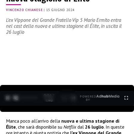
VINCENZO CHIANESE
|
15 GIUGNO 2024
L’ex Vippone del Grande Fratello Vip 5 Mario Ermito entra
nel cast della nuova e ultima stagione di Élite, in uscita il
26 luglio
0:15 /
Ad
hub
Media
POWERED
1
/
2
1:40
BY
Manca poco all’arrivo della
nuova e ultima stagione di
Élite
, che sarà disponibile su
Netflix
dal
26 luglio
. In queste
ore intanto è giunta notizia che
l’ex Vippone del Grande