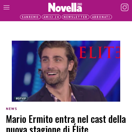
SANREMO
AMICI 24
NEWSLETTER
ABBONATI
NEWS
Mario Ermito entra nel cast della
nuova stagione di Élite