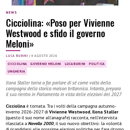
NEWS
Cicciolina: «Poso per Vivienne
Westwood e sfido il governo
Meloni»
LUCA BURINI
|
4 AGOSTO 2026
CICCIOLINA
GOVERNO MELONI
LUCA BURINI
POLITICA
UNGHERIA
Ilona Staller torna a far parlare di sé come volto della
campagna della storica maison britannica. Intanto, prepara
il suo rientro in Parlamento in vista delle elezioni del 2027
Cicciolina
è tornata. Tra i volti della campagna autunno-
inverno 2026-2027 di
Vivienne Westwood
,
Ilona Staller
(questo il suo nome all’anagrafe) racconta, nell’intervista
rilasciata a
Novella 2000
, il suo nuovo obiettivo: la volontà
di ricandidarsi alle prossime elezioni politiche per fare ritorno