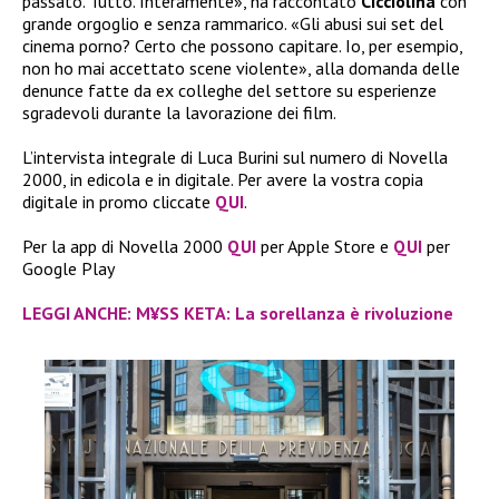
passato. Tutto. Interamente», ha raccontato
Cicciolina
con
grande orgoglio e senza rammarico. «Gli abusi sui set del
cinema porno? Certo che possono capitare. Io, per esempio,
non ho mai accettato scene violente», alla domanda delle
denunce fatte da ex colleghe del settore su esperienze
sgradevoli durante la lavorazione dei film.
L’intervista integrale di Luca Burini sul numero di Novella
2000, in edicola e in digitale. Per avere la vostra copia
digitale in promo cliccate
QUI
.
Per la app di Novella 2000
QUI
per Apple Store e
QUI
per
Google Play
LEGGI ANCHE: M¥SS KETA: La sorellanza è rivoluzione