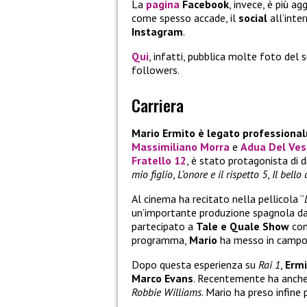
La
pagina
Facebook
, invece, è più a
come spesso accade, il
social
all’inte
Instagram
.
Qui
, infatti, pubblica molte foto del
followers.
Carriera
Mario Ermito è legato professional
Massimiliano Morra
e
Adua Del Ves
Fratello 12
, è stato protagonista di d
mio figlio
,
L’onore e il rispetto 5
,
Il bell
Al cinema ha recitato nella pellicola “
un’importante produzione spagnola da
partecipato a
Tale e Quale Show
con
programma,
Mario
ha messo in campo 
Dopo questa esperienza su
Rai 1
,
Ermi
Marco Evans
. Recentemente ha anche
Robbie Williams
. Mario ha preso infine 