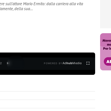
e sull’attore Mario Ermito: dalla carriera alla vita
viamente, della sua…
Ad
hub
Media
/
2
POWERED BY