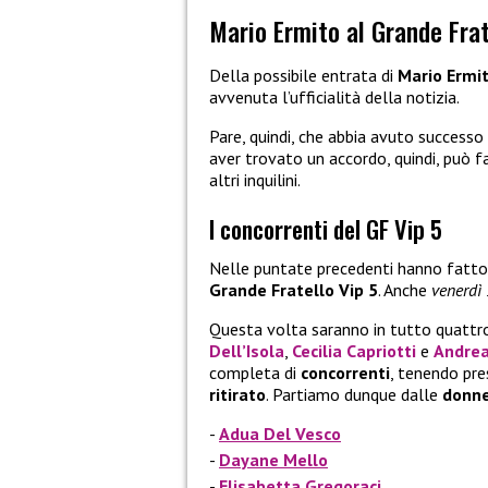
Mario Ermito al Grande Frat
Della possibile entrata di
Mario Ermi
avvenuta l’ufficialità della notizia.
Pare, quindi, che abbia avuto successo 
aver trovato un accordo, quindi, può fa
altri inquilini.
I concorrenti del GF Vip 5
Nelle puntate precedenti hanno fatto i
Grande Fratello Vip 5
. Anche
venerdì
Questa volta saranno in tutto quattro
Dell’Isola
,
Cecilia Capriotti
e
Andre
completa di
concorrenti
, tenendo pre
ritirato
. Partiamo dunque dalle
donn
Adua Del Vesco
Dayane Mello
Elisabetta Gregoraci