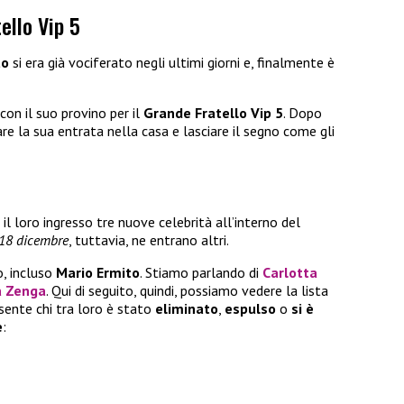
ello Vip 5
to
si era già vociferato negli ultimi giorni e, finalmente è
con il suo provino per il
Grande Fratello Vip
5
. Dopo
re la sua entrata nella casa e lasciare il segno come gli
l loro ingresso tre nuove celebrità all’interno del
 18 dicembre
, tuttavia, ne entrano altri.
, incluso
Mario Ermito
. Stiamo parlando di
Carlotta
a Zenga
. Qui di seguito, quindi, possiamo vedere la lista
sente chi tra loro è stato
eliminato
,
espulso
o
si è
e
: