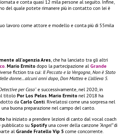
ggiornata e conta quasi 12 mila persone al seguito. Infine,
rno del quale potete rimanere più in contatto con lei è
 suo lavoro come attore e modello e conta più di 55mila
mente all’agenzia Ares
, che ha lanciato tra gli altri
co
.
Mario Ermito
dopo la partecipazione al
Grande
iverse fiction tra cui:
Il Peccato e la Vergogna
,
Non è Stato
o delle donne…alcuni anni dopo
,
Don Matteo
e
L’allieva 5
.
Detective per Caso
” e successivamente, nel 2020, in
l titolo
Por Los Pelos
.
Mario Ermito
nel 2018 ha
dotto da
Carlo Conti
. Rivelatosi come una sorpresa nel
una buona preparazione nel campo del canto.
to
ha iniziato a prendere lezioni di canto dal vocal coach
 pubblicato su
Spotify
una cover della canzone
“Angel”
di
parte al
Grande Fratello Vip 5
come concorrente.