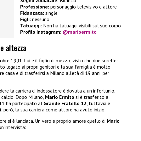
Segno zodiacale:
Bilancia
Professione:
personaggio televisivo e attore
Fidanzata:
single
Figli:
nessuno
Tatuaggi:
Non ha tatuaggi visibili sul suo corpo
Profilo Instagram:
@marioermito
 e altezza
tobre 1991. Lui è il figlio di mezzo, visto che due sorelle:
to legato ai propri genitori e la sua famiglia è molto
re casa e di trasferirsi a Milano all’età di 19 anni, per
ndere la carriera di indossatore è dovuta a un infortunio,
l calcio. Dopo Milano,
Mario Ermito
si è trasferito a
11 ha partecipato al
Grande Fratello 12
, tuttavia è
, però, la sua carriera come attore ha avuto inizio.
ore si è lanciata. Un vero e proprio amore quello di
Mario
un’intervista: