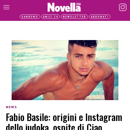
SANREMO
AMICI 24
NEWSLETTER
ABBONATI
NEWS
Fabio Basile: origini e Instagram
dello judoka, ospite di Ciao