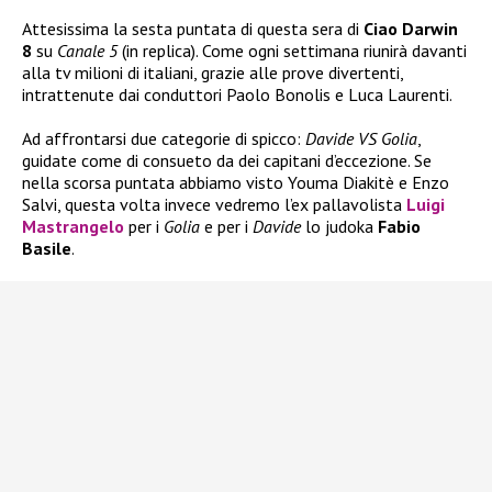
Attesissima la sesta puntata di questa sera di
Ciao Darwin
8
su
Canale 5
(in replica). Come ogni settimana riunirà davanti
alla tv milioni di italiani, grazie alle prove divertenti,
intrattenute dai conduttori Paolo Bonolis e Luca Laurenti.
Ad affrontarsi due categorie di spicco:
Davide VS Golia
,
guidate come di consueto da dei capitani d’eccezione. Se
nella scorsa puntata abbiamo visto Youma Diakitè e Enzo
Salvi, questa volta invece vedremo l’ex pallavolista
Luigi
Mastrangelo
per i
Golia
e per i
Davide
lo judoka
Fabio
Basile
.