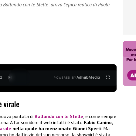
Ballando con le Stelle: arriva l’epica replica di Paola
Ad
hub
Media
/
2
POWERED BY
 virale
 nuova puntata di
Ballando con le Stelle
, e come sempre
ena. A far sorridere il web infatti è stato
Fabio Canino,
arale
nella quale ha menzionato Gianni Sperti
. Ma
 fin dall’inizio del suo percorso, la showgirl è stata