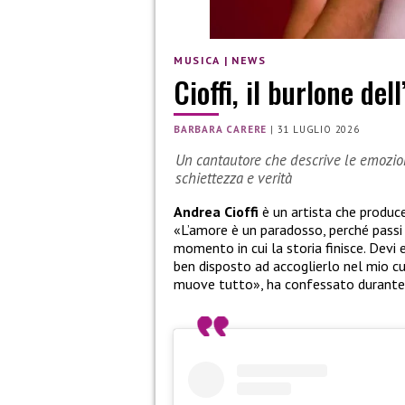
MUSICA
|
NEWS
Cioffi, il burlone del
BARBARA CARERE
|
31 LUGLIO 2026
Un cantautore che descrive le emozi
schiettezza e verità
Andrea Cioffi
è un artista che produce
«L’amore è un paradosso, perché passi 
momento in cui la storia finisce. Devi
ben disposto ad accoglierlo nel mio c
muove tutto», ha confessato durante l