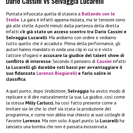
Dario Cassini vs Selvaggia Lucarelli
Puntata infuocata quella di stasera a
Ballando con le
Stelle
. La gara è infatti appena iniziata, ma le tensioni sono
già alle stelle. A pochi minuti dalla partenza della diretta
infatti
c’è già stato un acceso scontro tra Dario Cassini e
Selvaggia Lucarelli
. Ma andiamo con ordine e vediamo
tutto quello che è accaduto. Prima della performance, gli
autori hanno mandato in onda una clip in cui si è visto
l’attore sfogarsi e
accusare la giudice del talent show di
conflitto di interesse
. Secondo il pensiero di
Cassini
infatti
la Lucarelli gli darebbe voti bassi per avvantaggiare il
suo fidanzato
Lorenzo Biagiarelli
e farlo salire in
classifica
.
A quel punto, dopo l’esibizione,
Selvaggia
ha avuto modo di
replicare e di dire naturalmente la sua. La giudice, così come
la stessa
Milly Carlucci
, ha così fatto presente come a
invitare sia lei che lo chef sia stata la produzione del
programma, e come non abbia mai chiesto ai suoi colleghi di
favorire
Lorenzo
. Ma non solo. A quel punto la
Lucarelli
ha
lanciato una bomba che non è passata inosservata.