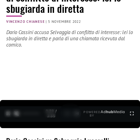
sbugiarda in diretta
VINCENZO CHIANESE
|
5 NOVEMBRE 2022
Dario Cassini accusa Selvaggia di conflitto di interesse: lei lo
sbugiarda in diretta e parla di una chiamata ricevuta dal
comico.
0:30 /
Ad
hub
Media
POWERED
1
/
2
3:35
BY