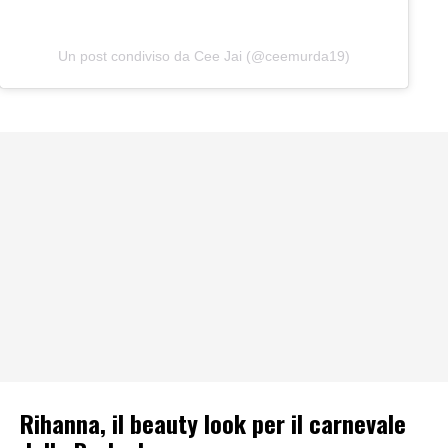
Un post condiviso da Cee Jai (@ceemurda19)
Rihanna, il beauty look per il carnevale