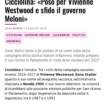
Cicciolina: «Poso per Vivienne
Westwood e sfido il governo
Meloni»
LUCA BURINI
|
4 AGOSTO 2026
CICCIOLINA
GOVERNO MELONI
LUCA BURINI
POLITICA
UNGHERIA
Ilona Staller torna a far parlare di sé come volto della
campagna della storica maison britannica. Intanto, prepara
il suo rientro in Parlamento in vista delle elezioni del 2027
Cicciolina
è tornata. Tra i volti della campagna autunno-
inverno 2026-2027 di
Vivienne Westwood
,
Ilona Staller
(questo il suo nome all’anagrafe) racconta, nell’intervista
rilasciata a
Novella 2000
, il suo nuovo obiettivo: la volontà
di ricandidarsi alle prossime elezioni politiche per fare ritorno
in Parlamento, dopo l’esperienza da deputata nella X
legislatura, tra il 1987 e il 1992.