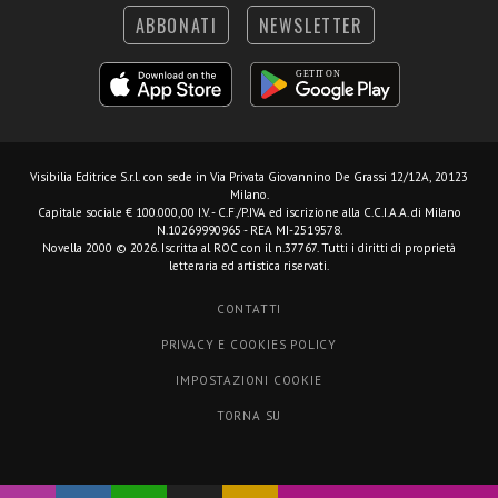
ABBONATI
NEWSLETTER
Visibilia Editrice S.r.l.
con sede in Via Privata Giovannino De Grassi 12/12A, 20123
Milano.
Capitale sociale € 100.000,00 I.V. - C.F./P.IVA ed iscrizione alla C.C.I.A.A. di Milano
N.10269990965 - REA MI-2519578.
Novella 2000 © 2026. Iscritta al ROC con il n.37767. Tutti i diritti di proprietà
letteraria ed artistica riservati.
CONTATTI
PRIVACY E COOKIES POLICY
IMPOSTAZIONI COOKIE
TORNA SU