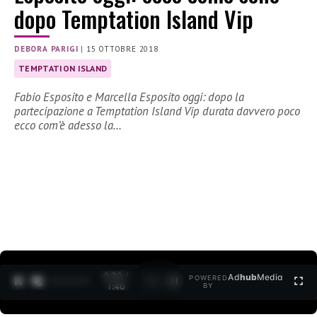
dopo Temptation Island Vip
DEBORA PARIGI
|
15 OTTOBRE 2018
TEMPTATION ISLAND
Fabio Esposito e Marcella Esposito oggi: dopo la
partecipazione a Temptation Island Vip durata davvero poco
ecco com’è adesso la…
0:20 /
Ad
hub
Media
POWERED
1
/
2
1:40
BY