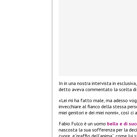
In in una nostra intervista in esclusiv
detto aveva commentato la scelta di C
«Lei mi ha fatto male, ma adesso vogli
invecchiare al fianco della stessa per
miei genitori e dei miei nonni», così ci
Fabio Fulco è un uomo
bello e di su
nascosta la sua sofferenza per la deci
cuore e“graffio dell’anima”, come lui 