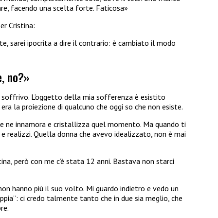
are, facendo una scelta forte. Faticosa»
r Cristina:
 sarei ipocrita a dire il contrario: è cambiato il modo
e, no?»
soffrivo. L’oggetto della mia sofferenza è esistito
ra la proiezione di qualcuno che oggi so che non esiste.
e ne innamora e cristallizza quel momento. Ma quando ti
ro e realizzi. Quella donna che avevo idealizzato, non è mai
ina, però con me c’è stata 12 anni. Bastava non starci
non hanno più il suo volto. Mi guardo indietro e vedo un
pia”: ci credo talmente tanto che in due sia meglio, che
re.