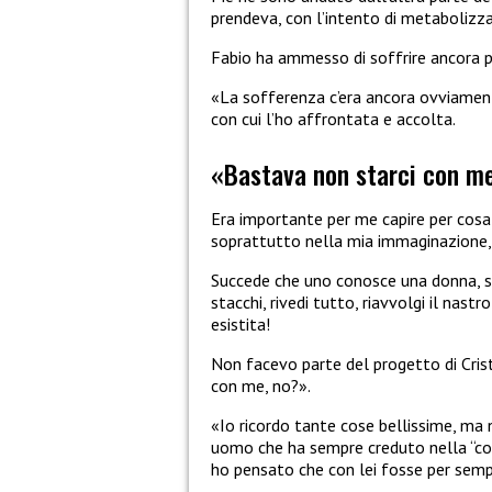
prendeva, con l’intento di metabolizz
Fabio ha ammesso di soffrire ancora pe
«La sofferenza c’era ancora ovviamente,
con cui l’ho affrontata e accolta.
«Bastava non starci con m
Era importante per me capire per cosa 
soprattutto nella mia immaginazione, e
Succede che uno conosce una donna, s
stacchi, rivedi tutto, riavvolgi il nast
esistita!
Non facevo parte del progetto di Crist
con me, no?».
«Io ricordo tante cose bellissime, ma 
uomo che ha sempre creduto nella “cop
ho pensato che con lei fosse per semp