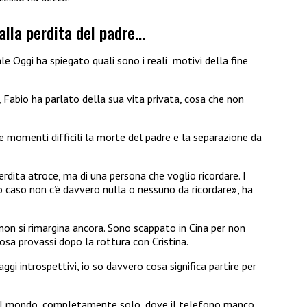
 alla perdita del padre…
le Oggi ha spiegato quali sono i reali motivi della fine
Fabio ha parlato della sua vita privata, cosa che non
e momenti difficili la morte del padre e la separazione da
rdita atroce, ma di una persona che voglio ricordare. I
o caso non c’è davvero nulla o nessuno da ricordare», ha
non si rimargina ancora. Sono scappato in Cina per non
osa provassi dopo la rottura con Cristina.
aggi introspettivi, io so davvero cosa significa partire per
del mondo, completamente solo, dove il telefono manco