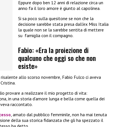
Eppure dopo ben 12 anni di relazione circa un
anno fa il loro amore è giunto al capolinea.
Si sa poco sulla quesitone se non che la
decisione sarebbe stata presa dall’ex Miss Italia
la quale non se la sarebbe sentita di mettere
su famiglia con il compagno.
Fabio: «Era la proiezione di
qualcuno che oggi so che non
esiste»
a, risalente allo scorso novembre, Fabio Fulco ci aveva
ristina.
o provare a realizzare il mio progetto di vita:
sona, in una storia d’amore lunga e bella come quella dei
 aveva raccontato.
ccesso
, amato dal pubblico femminile, non ha mai tenuta
sione della sua storica fidanzata che gli ha spezzato il
stesso ha detto.